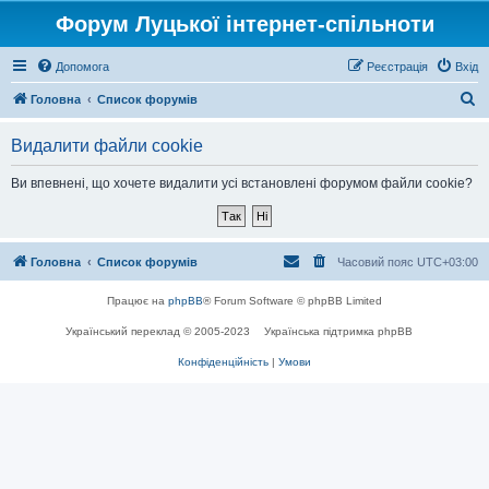
Форум Луцької інтернет-спільноти
Допомога
Реєстрація
Вхід
П
Головна
Список форумів
о
Видалити файли cookie
ш
у
Ви впевнені, що хочете видалити усі встановлені форумом файли cookie?
к
Головна
Список форумів
Часовий пояс
UTC+03:00
Працює на
phpBB
® Forum Software © phpBB Limited
Український переклад © 2005-2023
Українська підтримка phpBB
Конфіденційність
|
Умови