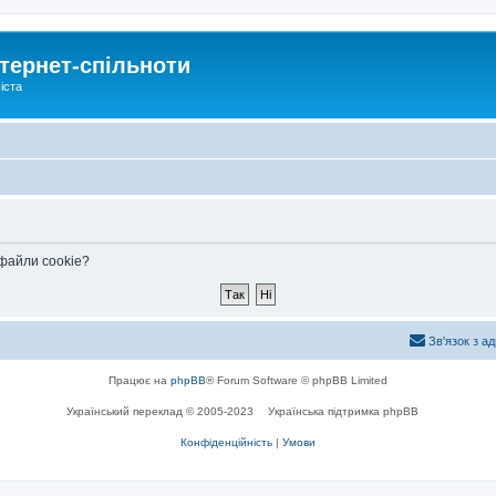
тернет-спільноти
іста
 файли cookie?
Зв'язок з а
Працює на
phpBB
® Forum Software © phpBB Limited
Український переклад © 2005-2023
Українська підтримка phpBB
Конфіденційність
|
Умови