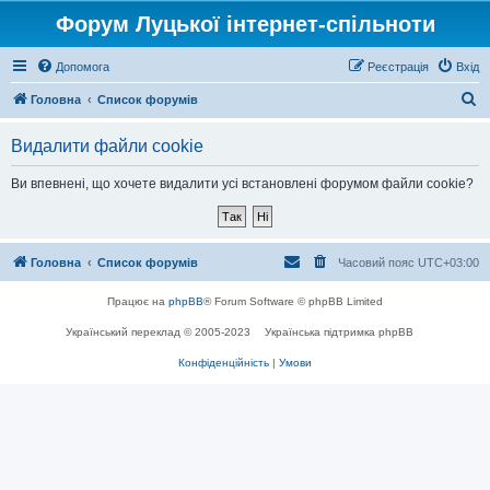
Форум Луцької інтернет-спільноти
Допомога
Реєстрація
Вхід
П
Головна
Список форумів
о
Видалити файли cookie
ш
у
Ви впевнені, що хочете видалити усі встановлені форумом файли cookie?
к
Головна
Список форумів
Часовий пояс
UTC+03:00
Працює на
phpBB
® Forum Software © phpBB Limited
Український переклад © 2005-2023
Українська підтримка phpBB
Конфіденційність
|
Умови