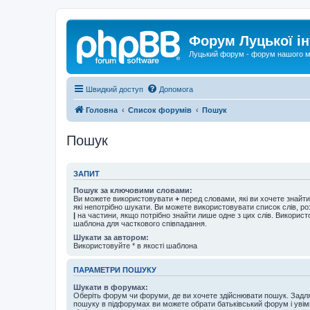
Форум Луцької ін
Луцький форум - форум нашого м
Швидкий доступ
Допомога
Головна
Список форумів
Пошук
Пошук
ЗАПИТ
Пошук за ключовими словами:
Ви можете використовувати
+
перед словами, які ви хочете знайт
які непотрібно шукати. Ви можете використовувати список слів, р
|
на частини, якщо потрібно знайти лише одне з цих слів. Використо
шаблона для часткового співпадання.
Шукати за автором:
Використовуйте * в якості шаблона
ПАРАМЕТРИ ПОШУКУ
Шукати в форумах:
Оберіть форум чи форуми, де ви хочете здійснювати пошук. Задл
пошуку в підфорумах ви можете обрати батьківський форум і увім