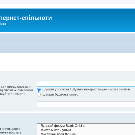
тернет-спільноти
іста
и та
-
перед словами,
Шукати усі слова / Шукати використовуючи мову запитів
озділяючи їх символом
вуйте * в якості
Шукати будь-яке слово
я прискорення
кнути пошук в