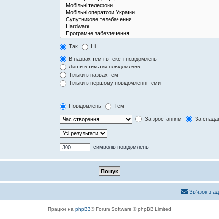
Так
Ні
В назвах тем і в тексті повідомлень
Лише в текстах повідомлень
Тільки в назвах тем
Тільки в першому повідомленні теми
Повідомлень
Тем
За зростанням
За спада
символів повідомлень
Зв'язок з а
Працює на
phpBB
® Forum Software © phpBB Limited