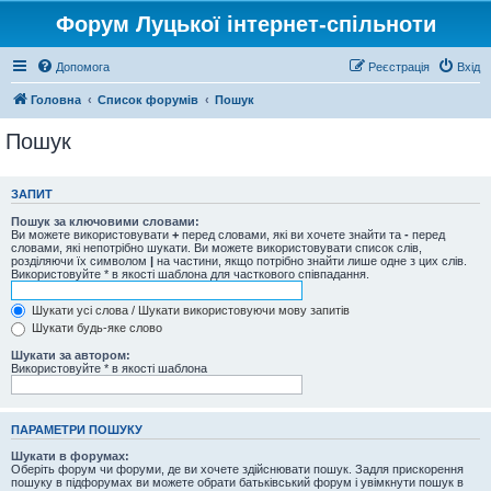
Форум Луцької інтернет-спільноти
Допомога
Реєстрація
Вхід
Головна
Список форумів
Пошук
Пошук
ЗАПИТ
Пошук за ключовими словами:
Ви можете використовувати
+
перед словами, які ви хочете знайти та
-
перед
словами, які непотрібно шукати. Ви можете використовувати список слів,
розділяючи їх символом
|
на частини, якщо потрібно знайти лише одне з цих слів.
Використовуйте * в якості шаблона для часткового співпадання.
Шукати усі слова / Шукати використовуючи мову запитів
Шукати будь-яке слово
Шукати за автором:
Використовуйте * в якості шаблона
ПАРАМЕТРИ ПОШУКУ
Шукати в форумах:
Оберіть форум чи форуми, де ви хочете здійснювати пошук. Задля прискорення
пошуку в підфорумах ви можете обрати батьківський форум і увімкнути пошук в