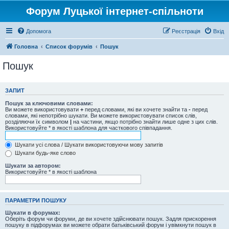
Форум Луцької інтернет-спільноти
Допомога
Реєстрація
Вхід
Головна
Список форумів
Пошук
Пошук
ЗАПИТ
Пошук за ключовими словами:
Ви можете використовувати
+
перед словами, які ви хочете знайти та
-
перед
словами, які непотрібно шукати. Ви можете використовувати список слів,
розділяючи їх символом
|
на частини, якщо потрібно знайти лише одне з цих слів.
Використовуйте * в якості шаблона для часткового співпадання.
Шукати усі слова / Шукати використовуючи мову запитів
Шукати будь-яке слово
Шукати за автором:
Використовуйте * в якості шаблона
ПАРАМЕТРИ ПОШУКУ
Шукати в форумах:
Оберіть форум чи форуми, де ви хочете здійснювати пошук. Задля прискорення
пошуку в підфорумах ви можете обрати батьківський форум і увімкнути пошук в