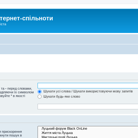
тернет-спільноти
іста
и та
-
перед словами,
Шукати усі слова / Шукати використовуючи мову запитів
озділяючи їх символом
вуйте * в якості
Шукати будь-яке слово
я прискорення
кнути пошук в