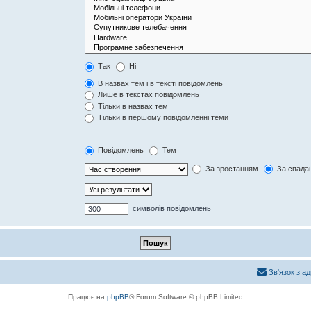
Так
Ні
В назвах тем і в тексті повідомлень
Лише в текстах повідомлень
Тільки в назвах тем
Тільки в першому повідомленні теми
Повідомлень
Тем
За зростанням
За спада
символів повідомлень
Зв'язок з а
Працює на
phpBB
® Forum Software © phpBB Limited