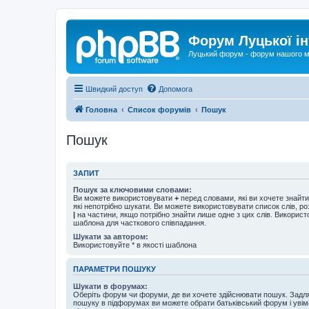
Форум Луцької ін
Луцький форум - форум нашого м
Швидкий доступ
Допомога
Головна
Список форумів
Пошук
Пошук
ЗАПИТ
Пошук за ключовими словами:
Ви можете використовувати
+
перед словами, які ви хочете знайт
які непотрібно шукати. Ви можете використовувати список слів, р
|
на частини, якщо потрібно знайти лише одне з цих слів. Використо
шаблона для часткового співпадання.
Шукати за автором:
Використовуйте * в якості шаблона
ПАРАМЕТРИ ПОШУКУ
Шукати в форумах:
Оберіть форум чи форуми, де ви хочете здійснювати пошук. Задл
пошуку в підфорумах ви можете обрати батьківський форум і увім