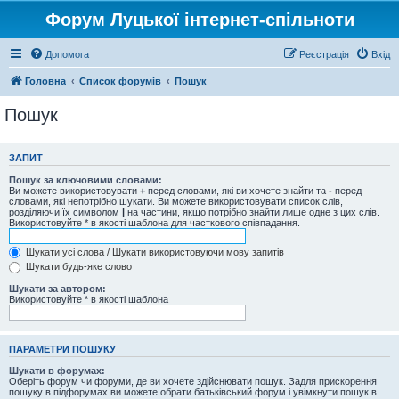
Форум Луцької інтернет-спільноти
Допомога
Реєстрація
Вхід
Головна
Список форумів
Пошук
Пошук
ЗАПИТ
Пошук за ключовими словами:
Ви можете використовувати
+
перед словами, які ви хочете знайти та
-
перед
словами, які непотрібно шукати. Ви можете використовувати список слів,
розділяючи їх символом
|
на частини, якщо потрібно знайти лише одне з цих слів.
Використовуйте * в якості шаблона для часткового співпадання.
Шукати усі слова / Шукати використовуючи мову запитів
Шукати будь-яке слово
Шукати за автором:
Використовуйте * в якості шаблона
ПАРАМЕТРИ ПОШУКУ
Шукати в форумах:
Оберіть форум чи форуми, де ви хочете здійснювати пошук. Задля прискорення
пошуку в підфорумах ви можете обрати батьківський форум і увімкнути пошук в