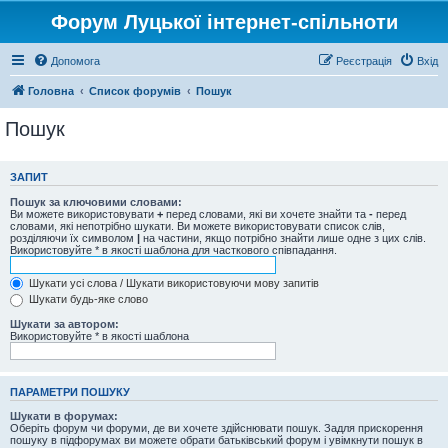
Форум Луцької інтернет-спільноти
Допомога
Реєстрація
Вхід
Головна
Список форумів
Пошук
Пошук
ЗАПИТ
Пошук за ключовими словами:
Ви можете використовувати
+
перед словами, які ви хочете знайти та
-
перед
словами, які непотрібно шукати. Ви можете використовувати список слів,
розділяючи їх символом
|
на частини, якщо потрібно знайти лише одне з цих слів.
Використовуйте * в якості шаблона для часткового співпадання.
Шукати усі слова / Шукати використовуючи мову запитів
Шукати будь-яке слово
Шукати за автором:
Використовуйте * в якості шаблона
ПАРАМЕТРИ ПОШУКУ
Шукати в форумах:
Оберіть форум чи форуми, де ви хочете здійснювати пошук. Задля прискорення
пошуку в підфорумах ви можете обрати батьківський форум і увімкнути пошук в