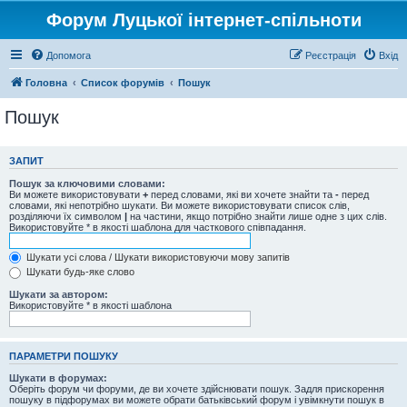
Форум Луцької інтернет-спільноти
Допомога
Реєстрація
Вхід
Головна
Список форумів
Пошук
Пошук
ЗАПИТ
Пошук за ключовими словами:
Ви можете використовувати
+
перед словами, які ви хочете знайти та
-
перед
словами, які непотрібно шукати. Ви можете використовувати список слів,
розділяючи їх символом
|
на частини, якщо потрібно знайти лише одне з цих слів.
Використовуйте * в якості шаблона для часткового співпадання.
Шукати усі слова / Шукати використовуючи мову запитів
Шукати будь-яке слово
Шукати за автором:
Використовуйте * в якості шаблона
ПАРАМЕТРИ ПОШУКУ
Шукати в форумах:
Оберіть форум чи форуми, де ви хочете здійснювати пошук. Задля прискорення
пошуку в підфорумах ви можете обрати батьківський форум і увімкнути пошук в