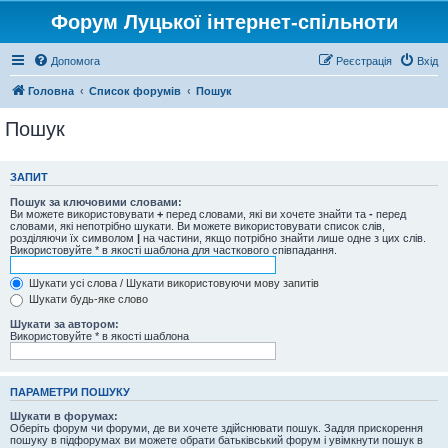
Форум Луцької інтернет-спільноти
Допомога
Реєстрація
Вхід
Головна
Список форумів
Пошук
Пошук
ЗАПИТ
Пошук за ключовими словами:
Ви можете використовувати
+
перед словами, які ви хочете знайти та
-
перед
словами, які непотрібно шукати. Ви можете використовувати список слів,
розділяючи їх символом
|
на частини, якщо потрібно знайти лише одне з цих слів.
Використовуйте * в якості шаблона для часткового співпадання.
Шукати усі слова / Шукати використовуючи мову запитів
Шукати будь-яке слово
Шукати за автором:
Використовуйте * в якості шаблона
ПАРАМЕТРИ ПОШУКУ
Шукати в форумах:
Оберіть форум чи форуми, де ви хочете здійснювати пошук. Задля прискорення
пошуку в підфорумах ви можете обрати батьківський форум і увімкнути пошук в