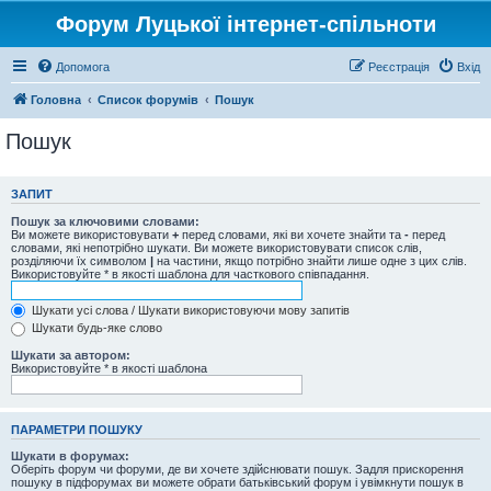
Форум Луцької інтернет-спільноти
Допомога
Реєстрація
Вхід
Головна
Список форумів
Пошук
Пошук
ЗАПИТ
Пошук за ключовими словами:
Ви можете використовувати
+
перед словами, які ви хочете знайти та
-
перед
словами, які непотрібно шукати. Ви можете використовувати список слів,
розділяючи їх символом
|
на частини, якщо потрібно знайти лише одне з цих слів.
Використовуйте * в якості шаблона для часткового співпадання.
Шукати усі слова / Шукати використовуючи мову запитів
Шукати будь-яке слово
Шукати за автором:
Використовуйте * в якості шаблона
ПАРАМЕТРИ ПОШУКУ
Шукати в форумах:
Оберіть форум чи форуми, де ви хочете здійснювати пошук. Задля прискорення
пошуку в підфорумах ви можете обрати батьківський форум і увімкнути пошук в