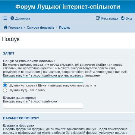
Форум Луцької інтернет-спільноти
Допомога
Реєстрація
Вхід
Головна
Список форумів
Пошук
Пошук
ЗАПИТ
Пошук за ключовими словами:
Ви можете використовувати
+
перед словами, які ви хочете знайти та
-
перед
словами, які непотрібно шукати. Ви можете використовувати список слів,
розділяючи їх символом
|
на частини, якщо потрібно знайти лише одне з цих слів.
Використовуйте * в якості шаблона для часткового співпадання.
Шукати усі слова / Шукати використовуючи мову запитів
Шукати будь-яке слово
Шукати за автором:
Використовуйте * в якості шаблона
ПАРАМЕТРИ ПОШУКУ
Шукати в форумах:
Оберіть форум чи форуми, де ви хочете здійснювати пошук. Задля прискорення
пошуку в підфорумах ви можете обрати батьківський форум і увімкнути пошук в