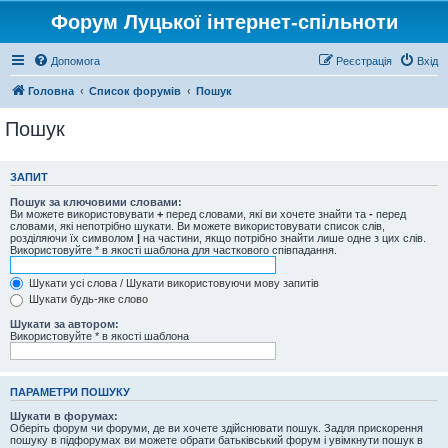
Форум Луцької інтернет-спільноти
Допомога
Реєстрація
Вхід
Головна
Список форумів
Пошук
Пошук
ЗАПИТ
Пошук за ключовими словами:
Ви можете використовувати
+
перед словами, які ви хочете знайти та
-
перед
словами, які непотрібно шукати. Ви можете використовувати список слів,
розділяючи їх символом
|
на частини, якщо потрібно знайти лише одне з цих слів.
Використовуйте * в якості шаблона для часткового співпадання.
Шукати усі слова / Шукати використовуючи мову запитів
Шукати будь-яке слово
Шукати за автором:
Використовуйте * в якості шаблона
ПАРАМЕТРИ ПОШУКУ
Шукати в форумах:
Оберіть форум чи форуми, де ви хочете здійснювати пошук. Задля прискорення
пошуку в підфорумах ви можете обрати батьківський форум і увімкнути пошук в