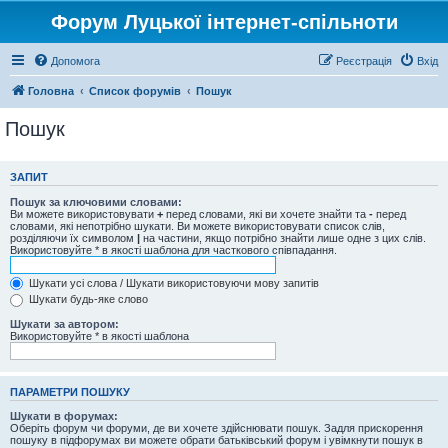
Форум Луцької інтернет-спільноти
Допомога
Реєстрація
Вхід
Головна
Список форумів
Пошук
Пошук
ЗАПИТ
Пошук за ключовими словами:
Ви можете використовувати
+
перед словами, які ви хочете знайти та
-
перед
словами, які непотрібно шукати. Ви можете використовувати список слів,
розділяючи їх символом
|
на частини, якщо потрібно знайти лише одне з цих слів.
Використовуйте * в якості шаблона для часткового співпадання.
Шукати усі слова / Шукати використовуючи мову запитів
Шукати будь-яке слово
Шукати за автором:
Використовуйте * в якості шаблона
ПАРАМЕТРИ ПОШУКУ
Шукати в форумах:
Оберіть форум чи форуми, де ви хочете здійснювати пошук. Задля прискорення
пошуку в підфорумах ви можете обрати батьківський форум і увімкнути пошук в