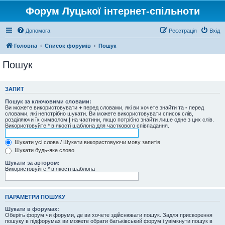
Форум Луцької інтернет-спільноти
Допомога
Реєстрація
Вхід
Головна
Список форумів
Пошук
Пошук
ЗАПИТ
Пошук за ключовими словами:
Ви можете використовувати
+
перед словами, які ви хочете знайти та
-
перед
словами, які непотрібно шукати. Ви можете використовувати список слів,
розділяючи їх символом
|
на частини, якщо потрібно знайти лише одне з цих слів.
Використовуйте * в якості шаблона для часткового співпадання.
Шукати усі слова / Шукати використовуючи мову запитів
Шукати будь-яке слово
Шукати за автором:
Використовуйте * в якості шаблона
ПАРАМЕТРИ ПОШУКУ
Шукати в форумах:
Оберіть форум чи форуми, де ви хочете здійснювати пошук. Задля прискорення
пошуку в підфорумах ви можете обрати батьківський форум і увімкнути пошук в