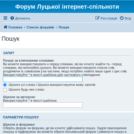
Форум Луцької інтернет-спільноти
Допомога
Реєстрація
Вхід
Головна
Список форумів
Пошук
Пошук
ЗАПИТ
Пошук за ключовими словами:
Ви можете використовувати
+
перед словами, які ви хочете знайти та
-
перед
словами, які непотрібно шукати. Ви можете використовувати список слів,
розділяючи їх символом
|
на частини, якщо потрібно знайти лише одне з цих слів.
Використовуйте * в якості шаблона для часткового співпадання.
Шукати усі слова / Шукати використовуючи мову запитів
Шукати будь-яке слово
Шукати за автором:
Використовуйте * в якості шаблона
ПАРАМЕТРИ ПОШУКУ
Шукати в форумах:
Оберіть форум чи форуми, де ви хочете здійснювати пошук. Задля прискорення
пошуку в підфорумах ви можете обрати батьківський форум і увімкнути пошук в