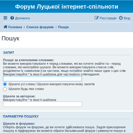
Форум Луцької інтернет-спільноти
Допомога
Реєстрація
Вхід
Головна
Список форумів
Пошук
Пошук
ЗАПИТ
Пошук за ключовими словами:
Ви можете використовувати
+
перед словами, які ви хочете знайти та
-
перед
словами, які непотрібно шукати. Ви можете використовувати список слів,
розділяючи їх символом
|
на частини, якщо потрібно знайти лише одне з цих слів.
Використовуйте * в якості шаблона для часткового співпадання.
Шукати усі слова / Шукати використовуючи мову запитів
Шукати будь-яке слово
Шукати за автором:
Використовуйте * в якості шаблона
ПАРАМЕТРИ ПОШУКУ
Шукати в форумах:
Оберіть форум чи форуми, де ви хочете здійснювати пошук. Задля прискорення
пошуку в підфорумах ви можете обрати батьківський форум і увімкнути пошук в