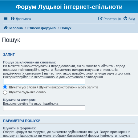
Форум Луцької інтернет-спільноти
Допомога
Реєстрація
Вхід
Головна
Список форумів
Пошук
Пошук
ЗАПИТ
Пошук за ключовими словами:
Ви можете використовувати
+
перед словами, які ви хочете знайти та
-
перед
словами, які непотрібно шукати. Ви можете використовувати список слів,
розділяючи їх символом
|
на частини, якщо потрібно знайти лише одне з цих слів.
Використовуйте * в якості шаблона для часткового співпадання.
Шукати усі слова / Шукати використовуючи мову запитів
Шукати будь-яке слово
Шукати за автором:
Використовуйте * в якості шаблона
ПАРАМЕТРИ ПОШУКУ
Шукати в форумах:
Оберіть форум чи форуми, де ви хочете здійснювати пошук. Задля прискорення
пошуку в підфорумах ви можете обрати батьківський форум і увімкнути пошук в