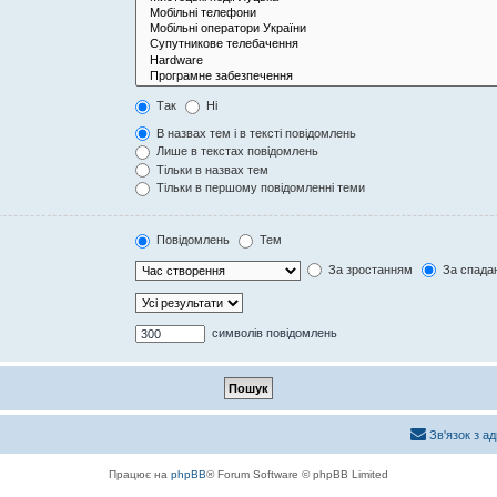
Так
Ні
В назвах тем і в тексті повідомлень
Лише в текстах повідомлень
Тільки в назвах тем
Тільки в першому повідомленні теми
Повідомлень
Тем
За зростанням
За спада
символів повідомлень
Зв'язок з а
Працює на
phpBB
® Forum Software © phpBB Limited