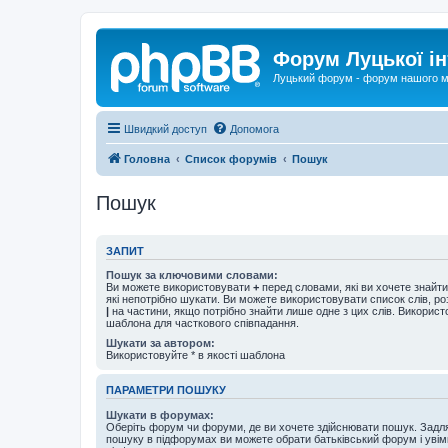
Форум Луцької ін
Луцький форум - форум нашого м
Швидкий доступ
Допомога
Головна
Список форумів
Пошук
Пошук
ЗАПИТ
Пошук за ключовими словами:
Ви можете використовувати
+
перед словами, які ви хочете знайт
які непотрібно шукати. Ви можете використовувати список слів, р
|
на частини, якщо потрібно знайти лише одне з цих слів. Використо
шаблона для часткового співпадання.
Шукати за автором:
Використовуйте * в якості шаблона
ПАРАМЕТРИ ПОШУКУ
Шукати в форумах:
Оберіть форум чи форуми, де ви хочете здійснювати пошук. Задл
пошуку в підфорумах ви можете обрати батьківський форум і увім