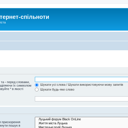
тернет-спільноти
іста
и та
-
перед словами,
Шукати усі слова / Шукати використовуючи мову запитів
озділяючи їх символом
вуйте * в якості
Шукати будь-яке слово
я прискорення
кнути пошук в