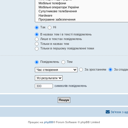
Так
Ні
В назвах тем і в тексті повідомлень
Лише в текстах повідомлень
Тільки в назвах тем
Тільки в першому повідомленні теми
Повідомлень
Тем
За зростанням
За спада
символів повідомлень
Зв'язок з а
Працює на
phpBB
® Forum Software © phpBB Limited