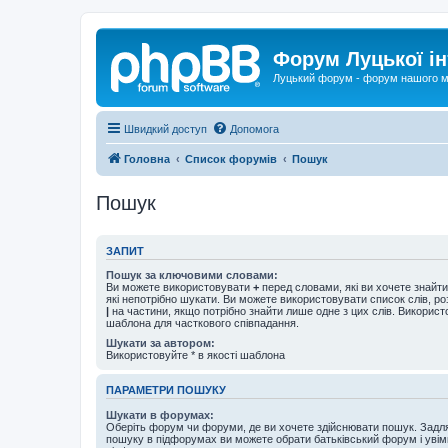
Форум Луцької ін
Луцький форум - форум нашого м
Швидкий доступ
Допомога
Головна
Список форумів
Пошук
Пошук
ЗАПИТ
Пошук за ключовими словами:
Ви можете використовувати
+
перед словами, які ви хочете знайт
які непотрібно шукати. Ви можете використовувати список слів, р
|
на частини, якщо потрібно знайти лише одне з цих слів. Використо
шаблона для часткового співпадання.
Шукати за автором:
Використовуйте * в якості шаблона
ПАРАМЕТРИ ПОШУКУ
Шукати в форумах:
Оберіть форум чи форуми, де ви хочете здійснювати пошук. Задл
пошуку в підфорумах ви можете обрати батьківський форум і увім