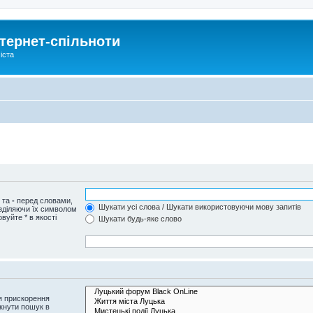
тернет-спільноти
іста
и та
-
перед словами,
Шукати усі слова / Шукати використовуючи мову запитів
озділяючи їх символом
вуйте * в якості
Шукати будь-яке слово
я прискорення
кнути пошук в