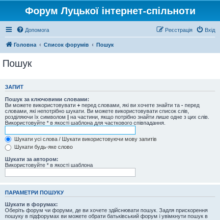
Форум Луцької інтернет-спільноти
Допомога
Реєстрація
Вхід
Головна
Список форумів
Пошук
Пошук
ЗАПИТ
Пошук за ключовими словами:
Ви можете використовувати
+
перед словами, які ви хочете знайти та
-
перед
словами, які непотрібно шукати. Ви можете використовувати список слів,
розділяючи їх символом
|
на частини, якщо потрібно знайти лише одне з цих слів.
Використовуйте * в якості шаблона для часткового співпадання.
Шукати усі слова / Шукати використовуючи мову запитів
Шукати будь-яке слово
Шукати за автором:
Використовуйте * в якості шаблона
ПАРАМЕТРИ ПОШУКУ
Шукати в форумах:
Оберіть форум чи форуми, де ви хочете здійснювати пошук. Задля прискорення
пошуку в підфорумах ви можете обрати батьківський форум і увімкнути пошук в