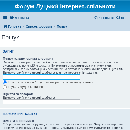
Форум Луцької інтернет-спільноти
Допомога
Реєстрація
Вхід
Головна
Список форумів
Пошук
Пошук
ЗАПИТ
Пошук за ключовими словами:
Ви можете використовувати
+
перед словами, які ви хочете знайти та
-
перед
словами, які непотрібно шукати. Ви можете використовувати список слів,
розділяючи їх символом
|
на частини, якщо потрібно знайти лише одне з цих слів.
Використовуйте * в якості шаблона для часткового співпадання.
Шукати усі слова / Шукати використовуючи мову запитів
Шукати будь-яке слово
Шукати за автором:
Використовуйте * в якості шаблона
ПАРАМЕТРИ ПОШУКУ
Шукати в форумах:
Оберіть форум чи форуми, де ви хочете здійснювати пошук. Задля прискорення
пошуку в підфорумах ви можете обрати батьківський форум і увімкнути пошук в