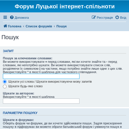
Форум Луцької інтернет-спільноти
Допомога
Реєстрація
Вхід
Головна
Список форумів
Пошук
Пошук
ЗАПИТ
Пошук за ключовими словами:
Ви можете використовувати
+
перед словами, які ви хочете знайти та
-
перед
словами, які непотрібно шукати. Ви можете використовувати список слів,
розділяючи їх символом
|
на частини, якщо потрібно знайти лише одне з цих слів.
Використовуйте * в якості шаблона для часткового співпадання.
Шукати усі слова / Шукати використовуючи мову запитів
Шукати будь-яке слово
Шукати за автором:
Використовуйте * в якості шаблона
ПАРАМЕТРИ ПОШУКУ
Шукати в форумах:
Оберіть форум чи форуми, де ви хочете здійснювати пошук. Задля прискорення
пошуку в підфорумах ви можете обрати батьківський форум і увімкнути пошук в