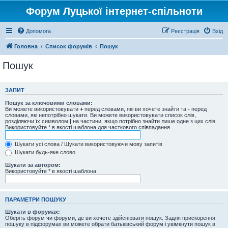
Форум Луцької інтернет-спільноти
Допомога
Реєстрація
Вхід
Головна
Список форумів
Пошук
Пошук
ЗАПИТ
Пошук за ключовими словами:
Ви можете використовувати
+
перед словами, які ви хочете знайти та
-
перед
словами, які непотрібно шукати. Ви можете використовувати список слів,
розділяючи їх символом
|
на частини, якщо потрібно знайти лише одне з цих слів.
Використовуйте * в якості шаблона для часткового співпадання.
Шукати усі слова / Шукати використовуючи мову запитів
Шукати будь-яке слово
Шукати за автором:
Використовуйте * в якості шаблона
ПАРАМЕТРИ ПОШУКУ
Шукати в форумах:
Оберіть форум чи форуми, де ви хочете здійснювати пошук. Задля прискорення
пошуку в підфорумах ви можете обрати батьківський форум і увімкнути пошук в