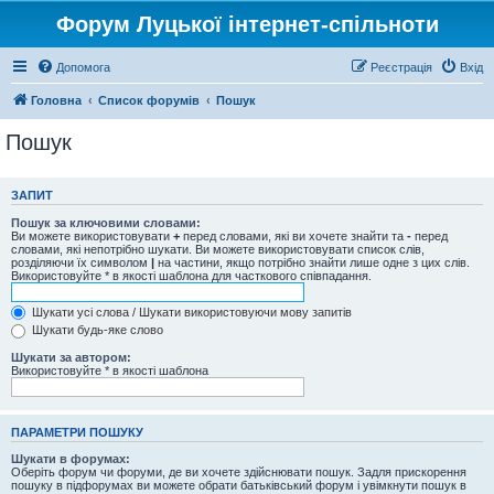
Форум Луцької інтернет-спільноти
Допомога
Реєстрація
Вхід
Головна
Список форумів
Пошук
Пошук
ЗАПИТ
Пошук за ключовими словами:
Ви можете використовувати
+
перед словами, які ви хочете знайти та
-
перед
словами, які непотрібно шукати. Ви можете використовувати список слів,
розділяючи їх символом
|
на частини, якщо потрібно знайти лише одне з цих слів.
Використовуйте * в якості шаблона для часткового співпадання.
Шукати усі слова / Шукати використовуючи мову запитів
Шукати будь-яке слово
Шукати за автором:
Використовуйте * в якості шаблона
ПАРАМЕТРИ ПОШУКУ
Шукати в форумах:
Оберіть форум чи форуми, де ви хочете здійснювати пошук. Задля прискорення
пошуку в підфорумах ви можете обрати батьківський форум і увімкнути пошук в