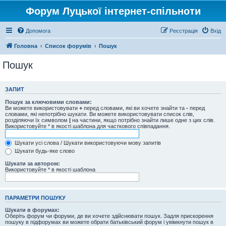
Форум Луцької інтернет-спільноти
Допомога
Реєстрація
Вхід
Головна
Список форумів
Пошук
Пошук
ЗАПИТ
Пошук за ключовими словами:
Ви можете використовувати
+
перед словами, які ви хочете знайти та
-
перед
словами, які непотрібно шукати. Ви можете використовувати список слів,
розділяючи їх символом
|
на частини, якщо потрібно знайти лише одне з цих слів.
Використовуйте * в якості шаблона для часткового співпадання.
Шукати усі слова / Шукати використовуючи мову запитів
Шукати будь-яке слово
Шукати за автором:
Використовуйте * в якості шаблона
ПАРАМЕТРИ ПОШУКУ
Шукати в форумах:
Оберіть форум чи форуми, де ви хочете здійснювати пошук. Задля прискорення
пошуку в підфорумах ви можете обрати батьківський форум і увімкнути пошук в