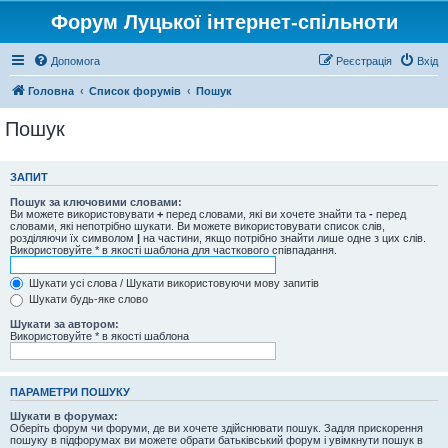
Форум Луцької інтернет-спільноти
Допомога
Реєстрація
Вхід
Головна
Список форумів
Пошук
Пошук
ЗАПИТ
Пошук за ключовими словами:
Ви можете використовувати
+
перед словами, які ви хочете знайти та
-
перед
словами, які непотрібно шукати. Ви можете використовувати список слів,
розділяючи їх символом
|
на частини, якщо потрібно знайти лише одне з цих слів.
Використовуйте * в якості шаблона для часткового співпадання.
Шукати усі слова / Шукати використовуючи мову запитів
Шукати будь-яке слово
Шукати за автором:
Використовуйте * в якості шаблона
ПАРАМЕТРИ ПОШУКУ
Шукати в форумах:
Оберіть форум чи форуми, де ви хочете здійснювати пошук. Задля прискорення
пошуку в підфорумах ви можете обрати батьківський форум і увімкнути пошук в