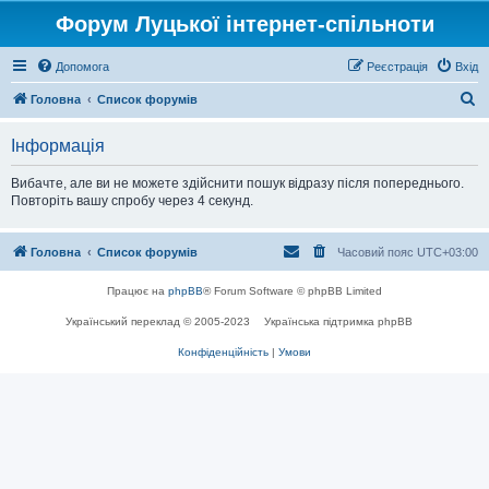
Форум Луцької інтернет-спільноти
Допомога
Реєстрація
Вхід
П
Головна
Список форумів
о
Інформація
ш
у
Вибачте, але ви не можете здійснити пошук відразу після попереднього.
Повторіть вашу спробу через 4 секунд.
к
Головна
Список форумів
Часовий пояс
UTC+03:00
Працює на
phpBB
® Forum Software © phpBB Limited
Український переклад © 2005-2023
Українська підтримка phpBB
Конфіденційність
|
Умови