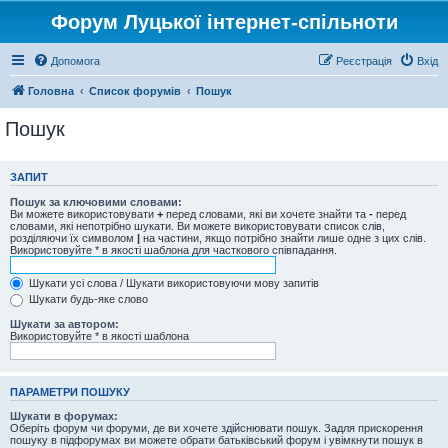
Форум Луцької інтернет-спільноти
Допомога
Реєстрація
Вхід
Головна
Список форумів
Пошук
Пошук
ЗАПИТ
Пошук за ключовими словами:
Ви можете використовувати
+
перед словами, які ви хочете знайти та
-
перед
словами, які непотрібно шукати. Ви можете використовувати список слів,
розділяючи їх символом
|
на частини, якщо потрібно знайти лише одне з цих слів.
Використовуйте * в якості шаблона для часткового співпадання.
Шукати усі слова / Шукати використовуючи мову запитів
Шукати будь-яке слово
Шукати за автором:
Використовуйте * в якості шаблона
ПАРАМЕТРИ ПОШУКУ
Шукати в форумах:
Оберіть форум чи форуми, де ви хочете здійснювати пошук. Задля прискорення
пошуку в підфорумах ви можете обрати батьківський форум і увімкнути пошук в