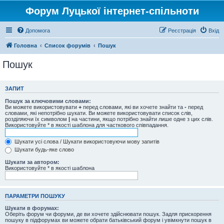
Форум Луцької інтернет-спільноти
Допомога
Реєстрація
Вхід
Головна
Список форумів
Пошук
Пошук
ЗАПИТ
Пошук за ключовими словами:
Ви можете використовувати
+
перед словами, які ви хочете знайти та
-
перед
словами, які непотрібно шукати. Ви можете використовувати список слів,
розділяючи їх символом
|
на частини, якщо потрібно знайти лише одне з цих слів.
Використовуйте * в якості шаблона для часткового співпадання.
Шукати усі слова / Шукати використовуючи мову запитів
Шукати будь-яке слово
Шукати за автором:
Використовуйте * в якості шаблона
ПАРАМЕТРИ ПОШУКУ
Шукати в форумах:
Оберіть форум чи форуми, де ви хочете здійснювати пошук. Задля прискорення
пошуку в підфорумах ви можете обрати батьківський форум і увімкнути пошук в