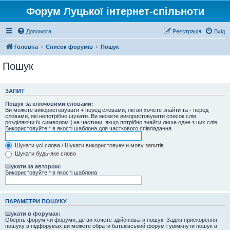
Форум Луцької інтернет-спільноти
Допомога
Реєстрація
Вхід
Головна
Список форумів
Пошук
Пошук
ЗАПИТ
Пошук за ключовими словами:
Ви можете використовувати
+
перед словами, які ви хочете знайти та
-
перед
словами, які непотрібно шукати. Ви можете використовувати список слів,
розділяючи їх символом
|
на частини, якщо потрібно знайти лише одне з цих слів.
Використовуйте * в якості шаблона для часткового співпадання.
Шукати усі слова / Шукати використовуючи мову запитів
Шукати будь-яке слово
Шукати за автором:
Використовуйте * в якості шаблона
ПАРАМЕТРИ ПОШУКУ
Шукати в форумах:
Оберіть форум чи форуми, де ви хочете здійснювати пошук. Задля прискорення
пошуку в підфорумах ви можете обрати батьківський форум і увімкнути пошук в