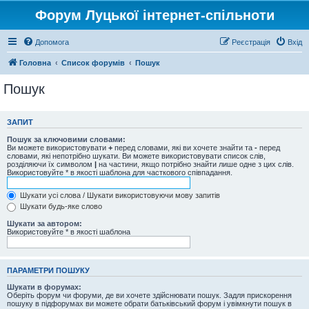
Форум Луцької інтернет-спільноти
Допомога
Реєстрація
Вхід
Головна
Список форумів
Пошук
Пошук
ЗАПИТ
Пошук за ключовими словами:
Ви можете використовувати
+
перед словами, які ви хочете знайти та
-
перед
словами, які непотрібно шукати. Ви можете використовувати список слів,
розділяючи їх символом
|
на частини, якщо потрібно знайти лише одне з цих слів.
Використовуйте * в якості шаблона для часткового співпадання.
Шукати усі слова / Шукати використовуючи мову запитів
Шукати будь-яке слово
Шукати за автором:
Використовуйте * в якості шаблона
ПАРАМЕТРИ ПОШУКУ
Шукати в форумах:
Оберіть форум чи форуми, де ви хочете здійснювати пошук. Задля прискорення
пошуку в підфорумах ви можете обрати батьківський форум і увімкнути пошук в