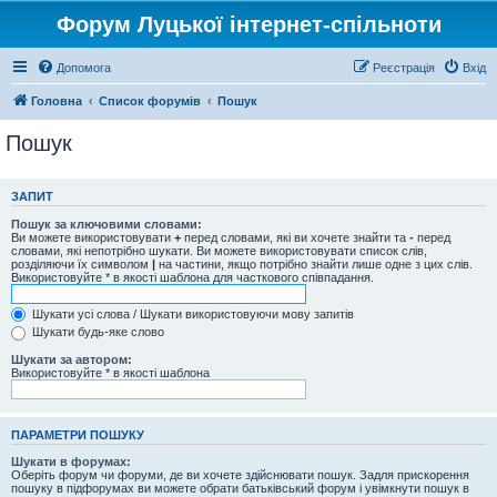
Форум Луцької інтернет-спільноти
Допомога
Реєстрація
Вхід
Головна
Список форумів
Пошук
Пошук
ЗАПИТ
Пошук за ключовими словами:
Ви можете використовувати
+
перед словами, які ви хочете знайти та
-
перед
словами, які непотрібно шукати. Ви можете використовувати список слів,
розділяючи їх символом
|
на частини, якщо потрібно знайти лише одне з цих слів.
Використовуйте * в якості шаблона для часткового співпадання.
Шукати усі слова / Шукати використовуючи мову запитів
Шукати будь-яке слово
Шукати за автором:
Використовуйте * в якості шаблона
ПАРАМЕТРИ ПОШУКУ
Шукати в форумах:
Оберіть форум чи форуми, де ви хочете здійснювати пошук. Задля прискорення
пошуку в підфорумах ви можете обрати батьківський форум і увімкнути пошук в