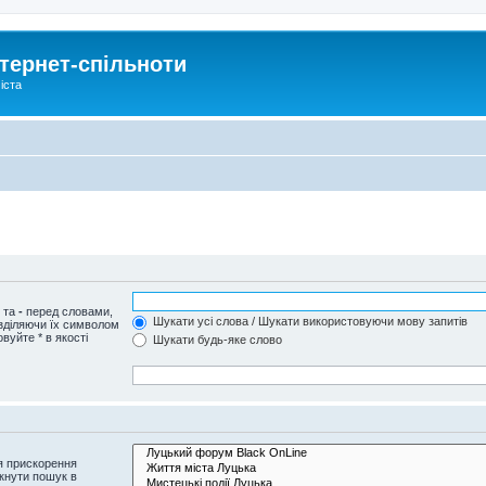
тернет-спільноти
іста
и та
-
перед словами,
Шукати усі слова / Шукати використовуючи мову запитів
озділяючи їх символом
вуйте * в якості
Шукати будь-яке слово
я прискорення
кнути пошук в