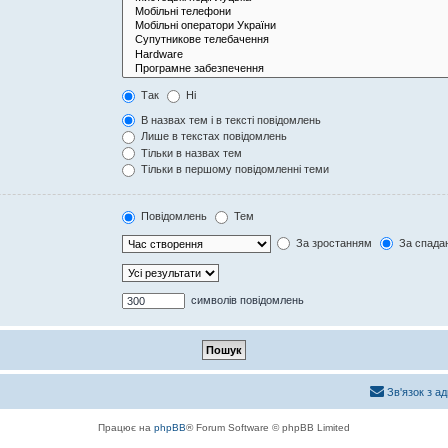
Так
Ні
В назвах тем і в тексті повідомлень
Лише в текстах повідомлень
Тільки в назвах тем
Тільки в першому повідомленні теми
Повідомлень
Тем
За зростанням
За спада
символів повідомлень
Зв'язок з а
Працює на
phpBB
® Forum Software © phpBB Limited