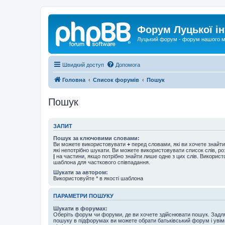
Форум Луцької ін
Луцький форум - форум нашого м
Швидкий доступ
Допомога
Головна
Список форумів
Пошук
Пошук
ЗАПИТ
Пошук за ключовими словами:
Ви можете використовувати
+
перед словами, які ви хочете знайт
які непотрібно шукати. Ви можете використовувати список слів, р
|
на частини, якщо потрібно знайти лише одне з цих слів. Використо
шаблона для часткового співпадання.
Шукати за автором:
Використовуйте * в якості шаблона
ПАРАМЕТРИ ПОШУКУ
Шукати в форумах:
Оберіть форум чи форуми, де ви хочете здійснювати пошук. Задл
пошуку в підфорумах ви можете обрати батьківський форум і увім