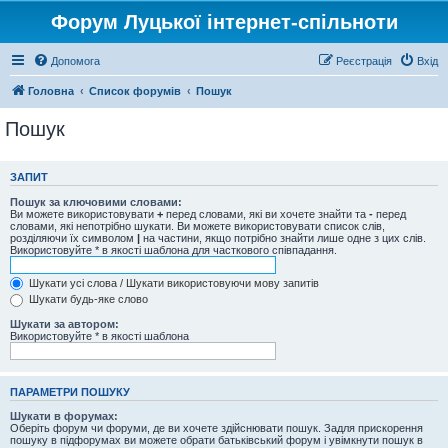
Форум Луцької інтернет-спільноти
Допомога
Реєстрація
Вхід
Головна
Список форумів
Пошук
Пошук
ЗАПИТ
Пошук за ключовими словами:
Ви можете використовувати
+
перед словами, які ви хочете знайти та
-
перед
словами, які непотрібно шукати. Ви можете використовувати список слів,
розділяючи їх символом
|
на частини, якщо потрібно знайти лише одне з цих слів.
Використовуйте * в якості шаблона для часткового співпадання.
Шукати усі слова / Шукати використовуючи мову запитів
Шукати будь-яке слово
Шукати за автором:
Використовуйте * в якості шаблона
ПАРАМЕТРИ ПОШУКУ
Шукати в форумах:
Оберіть форум чи форуми, де ви хочете здійснювати пошук. Задля прискорення
пошуку в підфорумах ви можете обрати батьківський форум і увімкнути пошук в