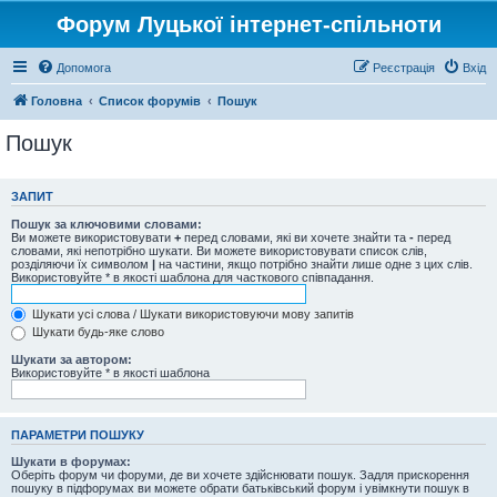
Форум Луцької інтернет-спільноти
Допомога
Реєстрація
Вхід
Головна
Список форумів
Пошук
Пошук
ЗАПИТ
Пошук за ключовими словами:
Ви можете використовувати
+
перед словами, які ви хочете знайти та
-
перед
словами, які непотрібно шукати. Ви можете використовувати список слів,
розділяючи їх символом
|
на частини, якщо потрібно знайти лише одне з цих слів.
Використовуйте * в якості шаблона для часткового співпадання.
Шукати усі слова / Шукати використовуючи мову запитів
Шукати будь-яке слово
Шукати за автором:
Використовуйте * в якості шаблона
ПАРАМЕТРИ ПОШУКУ
Шукати в форумах:
Оберіть форум чи форуми, де ви хочете здійснювати пошук. Задля прискорення
пошуку в підфорумах ви можете обрати батьківський форум і увімкнути пошук в