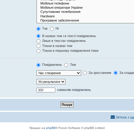
Так
Ні
В назвах тем і в тексті повідомлень
Лише в текстах повідомлень
Тільки в назвах тем
Тільки в першому повідомленні теми
Повідомлень
Тем
За зростанням
За спада
символів повідомлень
Зв'язок з а
Працює на
phpBB
® Forum Software © phpBB Limited