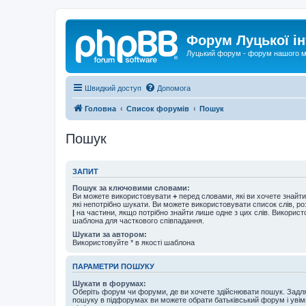
Форум Луцької ін
Луцький форум - форум нашого м
Швидкий доступ
Допомога
Головна
Список форумів
Пошук
Пошук
ЗАПИТ
Пошук за ключовими словами:
Ви можете використовувати
+
перед словами, які ви хочете знайт
які непотрібно шукати. Ви можете використовувати список слів, р
|
на частини, якщо потрібно знайти лише одне з цих слів. Використо
шаблона для часткового співпадання.
Шукати за автором:
Використовуйте * в якості шаблона
ПАРАМЕТРИ ПОШУКУ
Шукати в форумах:
Оберіть форум чи форуми, де ви хочете здійснювати пошук. Задл
пошуку в підфорумах ви можете обрати батьківський форум і увім