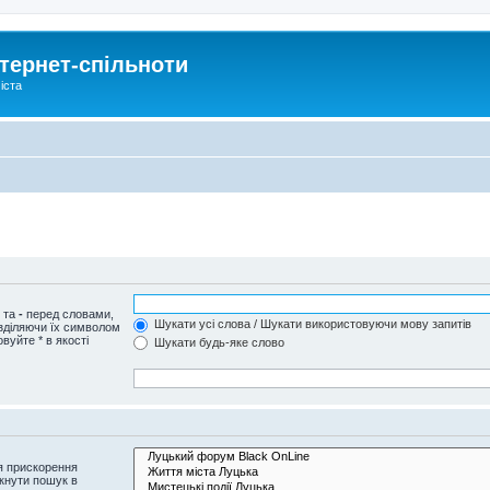
тернет-спільноти
іста
и та
-
перед словами,
Шукати усі слова / Шукати використовуючи мову запитів
озділяючи їх символом
вуйте * в якості
Шукати будь-яке слово
я прискорення
кнути пошук в