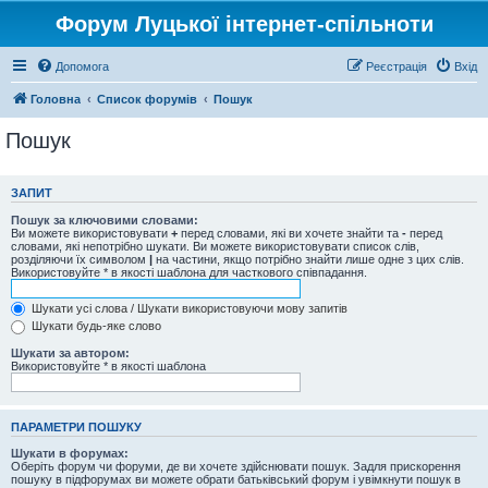
Форум Луцької інтернет-спільноти
Допомога
Реєстрація
Вхід
Головна
Список форумів
Пошук
Пошук
ЗАПИТ
Пошук за ключовими словами:
Ви можете використовувати
+
перед словами, які ви хочете знайти та
-
перед
словами, які непотрібно шукати. Ви можете використовувати список слів,
розділяючи їх символом
|
на частини, якщо потрібно знайти лише одне з цих слів.
Використовуйте * в якості шаблона для часткового співпадання.
Шукати усі слова / Шукати використовуючи мову запитів
Шукати будь-яке слово
Шукати за автором:
Використовуйте * в якості шаблона
ПАРАМЕТРИ ПОШУКУ
Шукати в форумах:
Оберіть форум чи форуми, де ви хочете здійснювати пошук. Задля прискорення
пошуку в підфорумах ви можете обрати батьківський форум і увімкнути пошук в