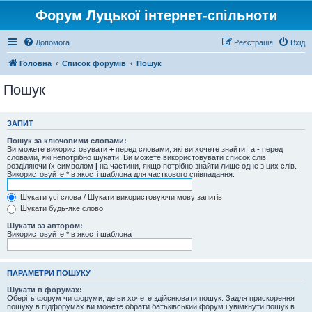
Форум Луцької інтернет-спільноти
Допомога
Реєстрація
Вхід
Головна
Список форумів
Пошук
Пошук
ЗАПИТ
Пошук за ключовими словами:
Ви можете використовувати
+
перед словами, які ви хочете знайти та
-
перед
словами, які непотрібно шукати. Ви можете використовувати список слів,
розділяючи їх символом
|
на частини, якщо потрібно знайти лише одне з цих слів.
Використовуйте * в якості шаблона для часткового співпадання.
Шукати усі слова / Шукати використовуючи мову запитів
Шукати будь-яке слово
Шукати за автором:
Використовуйте * в якості шаблона
ПАРАМЕТРИ ПОШУКУ
Шукати в форумах:
Оберіть форум чи форуми, де ви хочете здійснювати пошук. Задля прискорення
пошуку в підфорумах ви можете обрати батьківський форум і увімкнути пошук в