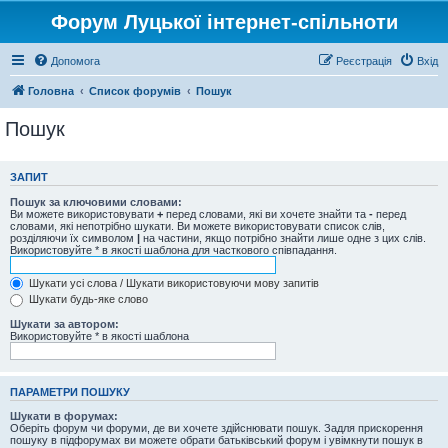
Форум Луцької інтернет-спільноти
Допомога
Реєстрація
Вхід
Головна
Список форумів
Пошук
Пошук
ЗАПИТ
Пошук за ключовими словами:
Ви можете використовувати
+
перед словами, які ви хочете знайти та
-
перед
словами, які непотрібно шукати. Ви можете використовувати список слів,
розділяючи їх символом
|
на частини, якщо потрібно знайти лише одне з цих слів.
Використовуйте * в якості шаблона для часткового співпадання.
Шукати усі слова / Шукати використовуючи мову запитів
Шукати будь-яке слово
Шукати за автором:
Використовуйте * в якості шаблона
ПАРАМЕТРИ ПОШУКУ
Шукати в форумах:
Оберіть форум чи форуми, де ви хочете здійснювати пошук. Задля прискорення
пошуку в підфорумах ви можете обрати батьківський форум і увімкнути пошук в