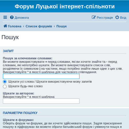
Форум Луцької інтернет-спільноти
Допомога
Реєстрація
Вхід
Головна
Список форумів
Пошук
Пошук
ЗАПИТ
Пошук за ключовими словами:
Ви можете використовувати
+
перед словами, які ви хочете знайти та
-
перед
словами, які непотрібно шукати. Ви можете використовувати список слів,
розділяючи їх символом
|
на частини, якщо потрібно знайти лише одне з цих слів.
Використовуйте * в якості шаблона для часткового співпадання.
Шукати усі слова / Шукати використовуючи мову запитів
Шукати будь-яке слово
Шукати за автором:
Використовуйте * в якості шаблона
ПАРАМЕТРИ ПОШУКУ
Шукати в форумах:
Оберіть форум чи форуми, де ви хочете здійснювати пошук. Задля прискорення
пошуку в підфорумах ви можете обрати батьківський форум і увімкнути пошук в