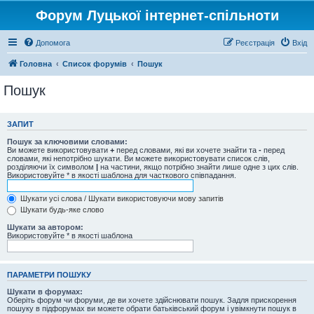
Форум Луцької інтернет-спільноти
Допомога
Реєстрація
Вхід
Головна
Список форумів
Пошук
Пошук
ЗАПИТ
Пошук за ключовими словами:
Ви можете використовувати
+
перед словами, які ви хочете знайти та
-
перед
словами, які непотрібно шукати. Ви можете використовувати список слів,
розділяючи їх символом
|
на частини, якщо потрібно знайти лише одне з цих слів.
Використовуйте * в якості шаблона для часткового співпадання.
Шукати усі слова / Шукати використовуючи мову запитів
Шукати будь-яке слово
Шукати за автором:
Використовуйте * в якості шаблона
ПАРАМЕТРИ ПОШУКУ
Шукати в форумах:
Оберіть форум чи форуми, де ви хочете здійснювати пошук. Задля прискорення
пошуку в підфорумах ви можете обрати батьківський форум і увімкнути пошук в