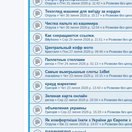
Orpyna
»
П'ят 31 липня 2026 р. 11:42
» в
Розмови без цен
Техогляд машини для виїзду за кордон
Orpyna
»
Чет 30 липня 2026 р. 15:17
» в
Розмови без цен
Чистка пальто из кашемира
Orpyna
»
Чет 30 липня 2026 р. 12:04
» в
Розмови без цен
Как сокращаются ссылки.
Billyfoono
»
Сер 29 липня 2026 р. 21:51
» в
Розмови без ц
Центральный кофр мото
Кристалл
»
Пон 27 липня 2026 р. 09:46
» в
Розмови без ц
Паллетные стеллажи
persia
»
П'ят 24 липня 2026 р. 01:13
» в
Розмови без ценз
Самые выигрышные слоты 1xBet
maradona
»
Чет 23 липня 2026 р. 15:15
» в
Розмови без ц
крауд маркетинг
Григорія
»
Чет 23 липня 2026 р. 13:43
» в
Розмови без цен
Зеленая карта онлайн
persia
»
Сер 22 липня 2026 р. 20:59
» в
Розмови без ценз
объявления украины
Григорія
»
Сер 22 липня 2026 р. 15:29
» в
Розмови без це
Як комфортніше їхати з України до Європи з
Orpyna
»
Вів 21 липня 2026 р. 14:07
» в
Розмови без ценз