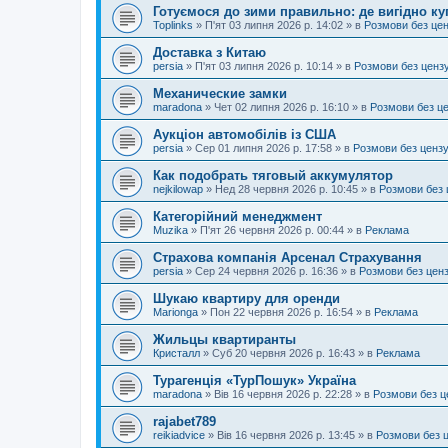
Готуємося до зими правильно: де вигідно ку
Toplinks
»
П'ят 03 липня 2026 р. 14:02
» в
Розмови без це
Доставка з Китаю
persia
»
П'ят 03 липня 2026 р. 10:14
» в
Розмови без ценз
Механические замки
maradona
»
Чет 02 липня 2026 р. 16:10
» в
Розмови без ц
Аукціон автомобілів із США
persia
»
Сер 01 липня 2026 р. 17:58
» в
Розмови без ценз
Как подобрать тяговый аккумулятор
nejkilowap
»
Нед 28 червня 2026 р. 10:45
» в
Розмови без 
Категорійний менеджмент
Muzika
»
П'ят 26 червня 2026 р. 00:44
» в
Реклама
Страхова компанія Арсенал Страхування
persia
»
Сер 24 червня 2026 р. 16:36
» в
Розмови без цен
Шукаю квартиру для оренди
Marionga
»
Пон 22 червня 2026 р. 16:54
» в
Реклама
Жильцы квартиранты
Кристалл
»
Суб 20 червня 2026 р. 16:43
» в
Реклама
Турагенція «ТурПошук» Україна
maradona
»
Вів 16 червня 2026 р. 22:28
» в
Розмови без ц
rajabet789
reikiadvice
»
Вів 16 червня 2026 р. 13:45
» в
Розмови без 