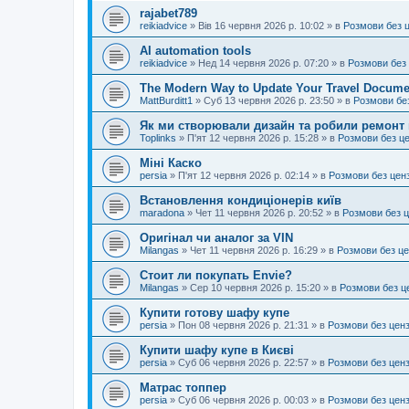
rajabet789
reikiadvice
»
Вів 16 червня 2026 р. 10:02
» в
Розмови без 
AI automation tools
reikiadvice
»
Нед 14 червня 2026 р. 07:20
» в
Розмови без
The Modern Way to Update Your Travel Docume
MattBurditt1
»
Суб 13 червня 2026 р. 23:50
» в
Розмови бе
Як ми створювали дизайн та робили ремонт 
Toplinks
»
П'ят 12 червня 2026 р. 15:28
» в
Розмови без ц
Міні Каско
persia
»
П'ят 12 червня 2026 р. 02:14
» в
Розмови без цен
Встановлення кондиціонерів київ
maradona
»
Чет 11 червня 2026 р. 20:52
» в
Розмови без 
Оригінал чи аналог за VIN
Milangas
»
Чет 11 червня 2026 р. 16:29
» в
Розмови без ц
Стоит ли покупать Envie?
Milangas
»
Сер 10 червня 2026 р. 15:20
» в
Розмови без ц
Купити готову шафу купе
persia
»
Пон 08 червня 2026 р. 21:31
» в
Розмови без цен
Купити шафу купе в Києві
persia
»
Суб 06 червня 2026 р. 22:57
» в
Розмови без цен
Матрас топпер
persia
»
Суб 06 червня 2026 р. 00:03
» в
Розмови без цен