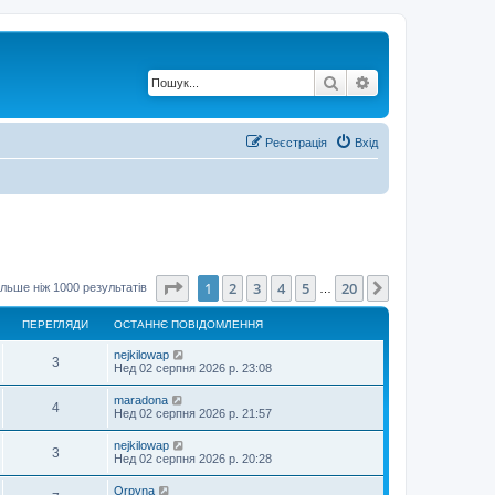
Пошук
Розширений по
Реєстрація
Вхід
Сторінка
1
з
20
1
2
3
4
5
20
Далі
льше ніж 1000 результатів
…
ПЕРЕГЛЯДИ
ОСТАННЄ ПОВІДОМЛЕННЯ
nejkilowap
3
Нед 02 серпня 2026 р. 23:08
maradona
4
Нед 02 серпня 2026 р. 21:57
nejkilowap
3
Нед 02 серпня 2026 р. 20:28
Orpyna