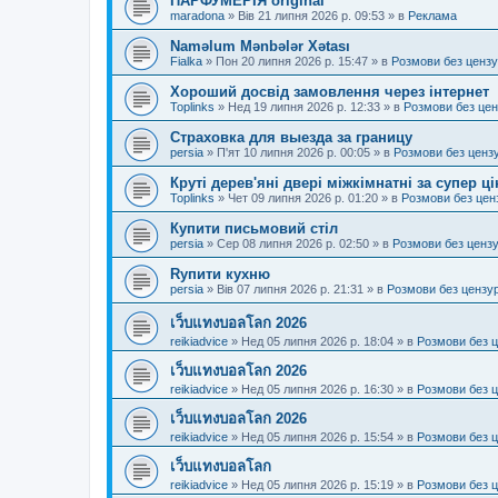
ПАРФУМЕРІЯ original
maradona
»
Вів 21 липня 2026 р. 09:53
» в
Реклама
Naməlum Mənbələr Xətası
Fialka
»
Пон 20 липня 2026 р. 15:47
» в
Розмови без ценз
Хороший досвід замовлення через інтернет
Toplinks
»
Нед 19 липня 2026 р. 12:33
» в
Розмови без це
Страховка для выезда за границу
persia
»
П'ят 10 липня 2026 р. 00:05
» в
Розмови без ценз
Круті дерев'яні двері міжкімнатні за супер ц
Toplinks
»
Чет 09 липня 2026 р. 01:20
» в
Розмови без цен
Купити письмовий стіл
persia
»
Сер 08 липня 2026 р. 02:50
» в
Розмови без ценз
Rупити кухню
persia
»
Вів 07 липня 2026 р. 21:31
» в
Розмови без цензу
เว็บแทงบอลโลก 2026
reikiadvice
»
Нед 05 липня 2026 р. 18:04
» в
Розмови без 
เว็บแทงบอลโลก 2026
reikiadvice
»
Нед 05 липня 2026 р. 16:30
» в
Розмови без 
เว็บแทงบอลโลก 2026
reikiadvice
»
Нед 05 липня 2026 р. 15:54
» в
Розмови без 
เว็บแทงบอลโลก
reikiadvice
»
Нед 05 липня 2026 р. 15:19
» в
Розмови без 