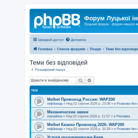
Форум Луцької ін
Луцький форум - форум нашого м
Швидкий доступ
Допомога
Головна
Список форумів
Пошук
Теми без відповід
Теми без відповідей
Розширений пошук
Пошук
Розширений пошук
ТЕМ
Melbet Промокод Россия: WAP200
nejkilowap
»
Нед 02 серпня 2026 р. 23:08
» в
Розмови без 
Механические замки
maradona
»
Нед 02 серпня 2026 р. 21:57
» в
Реклама
Melbet Казино Промокод 2026: WAP200
nejkilowap
»
Нед 02 серпня 2026 р. 20:28
» в
Розмови без 
Услуги грузоперевозки Киев