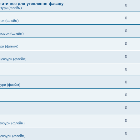
пити все для утеплення фасаду
0
нзури (флейм)
0
ури (флейм)
0
ензури (флейм)
0
ури (флейм)
0
цензури (флейм)
0
0
зури (флейм)
0
0
0
ензури (флейм)
0
цензури (флейм)