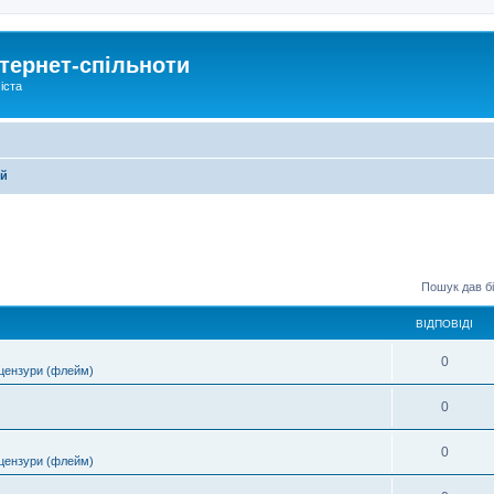
тернет-спільноти
іста
ей
Пошук дав бі
ВІДПОВІДІ
0
цензури (флейм)
0
0
цензури (флейм)