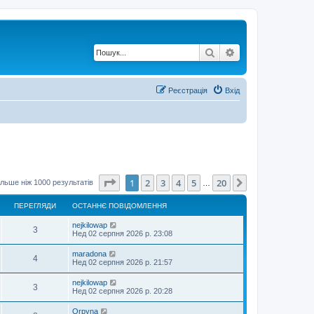
Пошук
Розширений по
Реєстрація
Вхід
Сторінка
1
з
20
1
2
3
4
5
20
Далі
льше ніж 1000 результатів
…
ПЕРЕГЛЯДИ
ОСТАННЄ ПОВІДОМЛЕННЯ
nejkilowap
3
Нед 02 серпня 2026 р. 23:08
maradona
4
Нед 02 серпня 2026 р. 21:57
nejkilowap
3
Нед 02 серпня 2026 р. 20:28
Orpyna