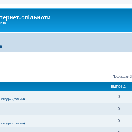
тернет-спільноти
іста
ей
Пошук дав бі
ВІДПОВІДІ
0
цензури (флейм)
0
0
цензури (флейм)