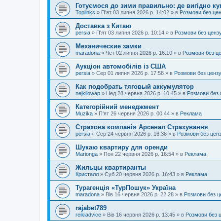
Готуємося до зими правильно: де вигідно ку
Toplinks
»
П'ят 03 липня 2026 р. 14:02
» в
Розмови без це
Доставка з Китаю
persia
»
П'ят 03 липня 2026 р. 10:14
» в
Розмови без ценз
Механические замки
maradona
»
Чет 02 липня 2026 р. 16:10
» в
Розмови без ц
Аукціон автомобілів із США
persia
»
Сер 01 липня 2026 р. 17:58
» в
Розмови без ценз
Как подобрать тяговый аккумулятор
nejkilowap
»
Нед 28 червня 2026 р. 10:45
» в
Розмови без 
Категорійний менеджмент
Muzika
»
П'ят 26 червня 2026 р. 00:44
» в
Реклама
Страхова компанія Арсенал Страхування
persia
»
Сер 24 червня 2026 р. 16:36
» в
Розмови без цен
Шукаю квартиру для оренди
Marionga
»
Пон 22 червня 2026 р. 16:54
» в
Реклама
Жильцы квартиранты
Кристалл
»
Суб 20 червня 2026 р. 16:43
» в
Реклама
Турагенція «ТурПошук» Україна
maradona
»
Вів 16 червня 2026 р. 22:28
» в
Розмови без ц
rajabet789
reikiadvice
»
Вів 16 червня 2026 р. 13:45
» в
Розмови без 