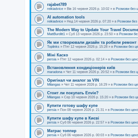
rajabet789
reikiadvice
»
Вів 16 червня 2026 р. 10:02
» в
Розмови без 
AI automation tools
reikiadvice
»
Нед 14 червня 2026 р. 07:20
» в
Розмови без
The Modern Way to Update Your Travel Docume
MattBurditt1
»
Суб 13 червня 2026 р. 23:50
» в
Розмови бе
Як ми створювали дизайн та робили ремонт 
Toplinks
»
П'ят 12 червня 2026 р. 15:28
» в
Розмови без ц
Міні Каско
persia
»
П'ят 12 червня 2026 р. 02:14
» в
Розмови без цен
Встановлення кондиціонерів київ
maradona
»
Чет 11 червня 2026 р. 20:52
» в
Розмови без 
Оригінал чи аналог за VIN
Milangas
»
Чет 11 червня 2026 р. 16:29
» в
Розмови без ц
Стоит ли покупать Envie?
Milangas
»
Сер 10 червня 2026 р. 15:20
» в
Розмови без ц
Купити готову шафу купе
persia
»
Пон 08 червня 2026 р. 21:31
» в
Розмови без цен
Купити шафу купе в Києві
persia
»
Суб 06 червня 2026 р. 22:57
» в
Розмови без цен
Матрас топпер
persia
»
Суб 06 червня 2026 р. 00:03
» в
Розмови без цен