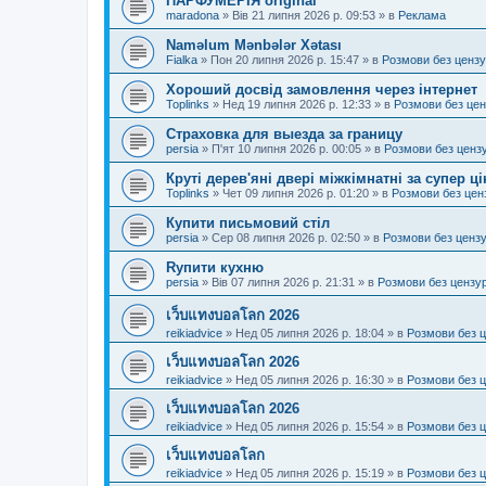
ПАРФУМЕРІЯ original
maradona
»
Вів 21 липня 2026 р. 09:53
» в
Реклама
Naməlum Mənbələr Xətası
Fialka
»
Пон 20 липня 2026 р. 15:47
» в
Розмови без ценз
Хороший досвід замовлення через інтернет
Toplinks
»
Нед 19 липня 2026 р. 12:33
» в
Розмови без це
Страховка для выезда за границу
persia
»
П'ят 10 липня 2026 р. 00:05
» в
Розмови без ценз
Круті дерев'яні двері міжкімнатні за супер ц
Toplinks
»
Чет 09 липня 2026 р. 01:20
» в
Розмови без цен
Купити письмовий стіл
persia
»
Сер 08 липня 2026 р. 02:50
» в
Розмови без ценз
Rупити кухню
persia
»
Вів 07 липня 2026 р. 21:31
» в
Розмови без цензу
เว็บแทงบอลโลก 2026
reikiadvice
»
Нед 05 липня 2026 р. 18:04
» в
Розмови без 
เว็บแทงบอลโลก 2026
reikiadvice
»
Нед 05 липня 2026 р. 16:30
» в
Розмови без 
เว็บแทงบอลโลก 2026
reikiadvice
»
Нед 05 липня 2026 р. 15:54
» в
Розмови без 
เว็บแทงบอลโลก
reikiadvice
»
Нед 05 липня 2026 р. 15:19
» в
Розмови без 