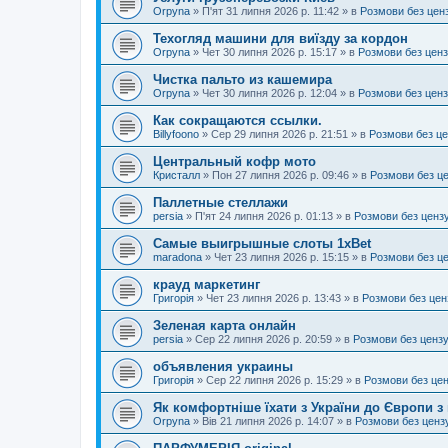
Orpyna
»
П'ят 31 липня 2026 р. 11:42
» в
Розмови без цен
Техогляд машини для виїзду за кордон
Orpyna
»
Чет 30 липня 2026 р. 15:17
» в
Розмови без цен
Чистка пальто из кашемира
Orpyna
»
Чет 30 липня 2026 р. 12:04
» в
Розмови без цен
Как сокращаются ссылки.
Billyfoono
»
Сер 29 липня 2026 р. 21:51
» в
Розмови без ц
Центральный кофр мото
Кристалл
»
Пон 27 липня 2026 р. 09:46
» в
Розмови без ц
Паллетные стеллажи
persia
»
П'ят 24 липня 2026 р. 01:13
» в
Розмови без ценз
Самые выигрышные слоты 1xBet
maradona
»
Чет 23 липня 2026 р. 15:15
» в
Розмови без ц
крауд маркетинг
Григорія
»
Чет 23 липня 2026 р. 13:43
» в
Розмови без цен
Зеленая карта онлайн
persia
»
Сер 22 липня 2026 р. 20:59
» в
Розмови без ценз
объявления украины
Григорія
»
Сер 22 липня 2026 р. 15:29
» в
Розмови без це
Як комфортніше їхати з України до Європи з
Orpyna
»
Вів 21 липня 2026 р. 14:07
» в
Розмови без ценз