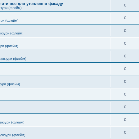
пити все для утеплення фасаду
0
нзури (флейм)
0
ури (флейм)
0
ензури (флейм)
0
ури (флейм)
0
цензури (флейм)
0
0
зури (флейм)
0
0
0
ензури (флейм)
0
цензури (флейм)