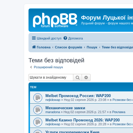
Форум Луцької ін
Луцький форум - форум нашого м
Швидкий доступ
Допомога
Головна
Список форумів
Пошук
Теми без відповід
Теми без відповідей
Розширений пошук
Пошук
Розширений пошук
ТЕМ
Melbet Промокод Россия: WAP200
nejkilowap
»
Нед 02 серпня 2026 р. 23:08
» в
Розмови без 
Механические замки
maradona
»
Нед 02 серпня 2026 р. 21:57
» в
Реклама
Melbet Казино Промокод 2026: WAP200
nejkilowap
»
Нед 02 серпня 2026 р. 20:28
» в
Розмови без 
Услуги грузоперевозки Киев