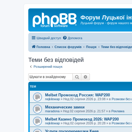
Форум Луцької ін
Луцький форум - форум нашого м
Швидкий доступ
Допомога
Головна
Список форумів
Пошук
Теми без відповід
Теми без відповідей
Розширений пошук
Пошук
Розширений пошук
ТЕМ
Melbet Промокод Россия: WAP200
nejkilowap
»
Нед 02 серпня 2026 р. 23:08
» в
Розмови без 
Механические замки
maradona
»
Нед 02 серпня 2026 р. 21:57
» в
Реклама
Melbet Казино Промокод 2026: WAP200
nejkilowap
»
Нед 02 серпня 2026 р. 20:28
» в
Розмови без 
Услуги грузоперевозки Киев