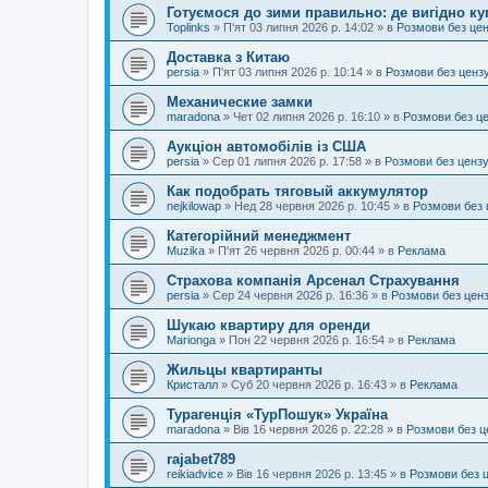
Готуємося до зими правильно: де вигідно ку
Toplinks
»
П'ят 03 липня 2026 р. 14:02
» в
Розмови без це
Доставка з Китаю
persia
»
П'ят 03 липня 2026 р. 10:14
» в
Розмови без ценз
Механические замки
maradona
»
Чет 02 липня 2026 р. 16:10
» в
Розмови без ц
Аукціон автомобілів із США
persia
»
Сер 01 липня 2026 р. 17:58
» в
Розмови без ценз
Как подобрать тяговый аккумулятор
nejkilowap
»
Нед 28 червня 2026 р. 10:45
» в
Розмови без 
Категорійний менеджмент
Muzika
»
П'ят 26 червня 2026 р. 00:44
» в
Реклама
Страхова компанія Арсенал Страхування
persia
»
Сер 24 червня 2026 р. 16:36
» в
Розмови без цен
Шукаю квартиру для оренди
Marionga
»
Пон 22 червня 2026 р. 16:54
» в
Реклама
Жильцы квартиранты
Кристалл
»
Суб 20 червня 2026 р. 16:43
» в
Реклама
Турагенція «ТурПошук» Україна
maradona
»
Вів 16 червня 2026 р. 22:28
» в
Розмови без ц
rajabet789
reikiadvice
»
Вів 16 червня 2026 р. 13:45
» в
Розмови без 