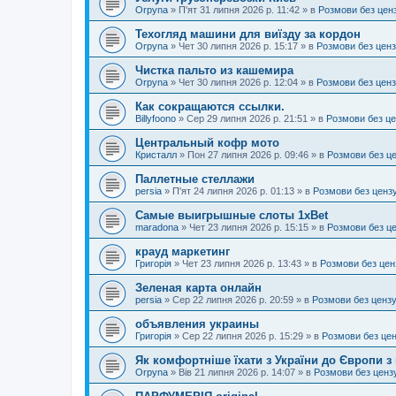
Orpyna
»
П'ят 31 липня 2026 р. 11:42
» в
Розмови без цен
Техогляд машини для виїзду за кордон
Orpyna
»
Чет 30 липня 2026 р. 15:17
» в
Розмови без цен
Чистка пальто из кашемира
Orpyna
»
Чет 30 липня 2026 р. 12:04
» в
Розмови без цен
Как сокращаются ссылки.
Billyfoono
»
Сер 29 липня 2026 р. 21:51
» в
Розмови без ц
Центральный кофр мото
Кристалл
»
Пон 27 липня 2026 р. 09:46
» в
Розмови без ц
Паллетные стеллажи
persia
»
П'ят 24 липня 2026 р. 01:13
» в
Розмови без ценз
Самые выигрышные слоты 1xBet
maradona
»
Чет 23 липня 2026 р. 15:15
» в
Розмови без ц
крауд маркетинг
Григорія
»
Чет 23 липня 2026 р. 13:43
» в
Розмови без цен
Зеленая карта онлайн
persia
»
Сер 22 липня 2026 р. 20:59
» в
Розмови без ценз
объявления украины
Григорія
»
Сер 22 липня 2026 р. 15:29
» в
Розмови без це
Як комфортніше їхати з України до Європи з
Orpyna
»
Вів 21 липня 2026 р. 14:07
» в
Розмови без ценз