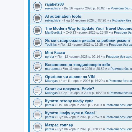
rajabet789
reikiadvice
»
Вів 16 червня 2026 р. 10:02
» в
Розмови без 
AI automation tools
reikiadvice
»
Нед 14 червня 2026 р. 07:20
» в
Розмови без
The Modern Way to Update Your Travel Docume
MattBurditt1
»
Суб 13 червня 2026 р. 23:50
» в
Розмови бе
Як ми створювали дизайн та робили ремонт 
Toplinks
»
П'ят 12 червня 2026 р. 15:28
» в
Розмови без ц
Міні Каско
persia
»
П'ят 12 червня 2026 р. 02:14
» в
Розмови без цен
Встановлення кондиціонерів київ
maradona
»
Чет 11 червня 2026 р. 20:52
» в
Розмови без 
Оригінал чи аналог за VIN
Milangas
»
Чет 11 червня 2026 р. 16:29
» в
Розмови без ц
Стоит ли покупать Envie?
Milangas
»
Сер 10 червня 2026 р. 15:20
» в
Розмови без ц
Купити готову шафу купе
persia
»
Пон 08 червня 2026 р. 21:31
» в
Розмови без цен
Купити шафу купе в Києві
persia
»
Суб 06 червня 2026 р. 22:57
» в
Розмови без цен
Матрас топпер
persia
»
Суб 06 червня 2026 р. 00:03
» в
Розмови без цен