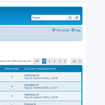
Пошук
Розширений по
Реєстрація
Вхід
Сторінка
1
з
20
1
2
3
4
5
20
Далі
льше ніж 1000 результатів
…
ПЕРЕГЛЯДИ
ОСТАННЄ ПОВІДОМЛЕННЯ
nejkilowap
3
Нед 02 серпня 2026 р. 23:08
maradona
4
Нед 02 серпня 2026 р. 21:57
nejkilowap
3
Нед 02 серпня 2026 р. 20:28
Orpyna