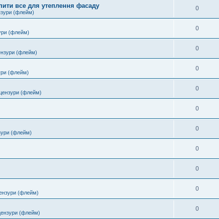
пити все для утеплення фасаду
0
нзури (флейм)
0
ури (флейм)
0
ензури (флейм)
0
ури (флейм)
0
цензури (флейм)
0
0
зури (флейм)
0
0
0
ензури (флейм)
0
цензури (флейм)