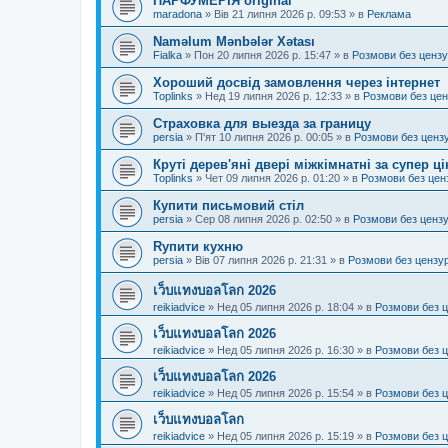
ПАРФУМЕРІЯ original
maradona
»
Вів 21 липня 2026 р. 09:53
» в
Реклама
Naməlum Mənbələr Xətası
Fialka
»
Пон 20 липня 2026 р. 15:47
» в
Розмови без ценз
Хороший досвід замовлення через інтернет
Toplinks
»
Нед 19 липня 2026 р. 12:33
» в
Розмови без це
Страховка для выезда за границу
persia
»
П'ят 10 липня 2026 р. 00:05
» в
Розмови без ценз
Круті дерев'яні двері міжкімнатні за супер ц
Toplinks
»
Чет 09 липня 2026 р. 01:20
» в
Розмови без цен
Купити письмовий стіл
persia
»
Сер 08 липня 2026 р. 02:50
» в
Розмови без ценз
Rупити кухню
persia
»
Вів 07 липня 2026 р. 21:31
» в
Розмови без цензу
เว็บแทงบอลโลก 2026
reikiadvice
»
Нед 05 липня 2026 р. 18:04
» в
Розмови без 
เว็บแทงบอลโลก 2026
reikiadvice
»
Нед 05 липня 2026 р. 16:30
» в
Розмови без 
เว็บแทงบอลโลก 2026
reikiadvice
»
Нед 05 липня 2026 р. 15:54
» в
Розмови без 
เว็บแทงบอลโลก
reikiadvice
»
Нед 05 липня 2026 р. 15:19
» в
Розмови без 