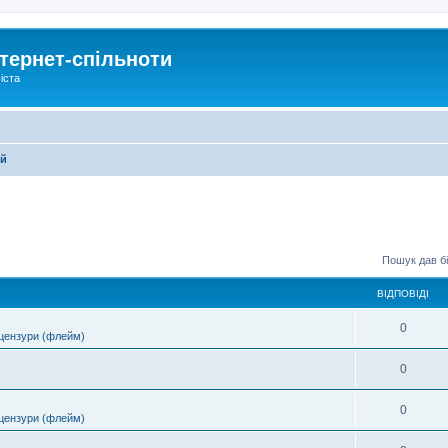
тернет-спільноти
іста
ей
Пошук дав бі
ВІДПОВІДІ
0
цензури (флейм)
0
0
цензури (флейм)