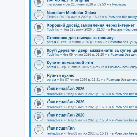
ПАРФУМЕРІЯ original
maradona
»
Вів 21 липня 2026 р. 09:53
» в
Реклама
Naməlum Mənbələr Xətası
Fialka
»
Пон 20 липня 2026 р. 15:47
» в
Розмови без ценз
Хороший досвід замовлення через інтернет
Toplinks
»
Нед 19 липня 2026 р. 12:33
» в
Розмови без це
Страховка для выезда за границу
persia
»
П'ят 10 липня 2026 р. 00:05
» в
Розмови без ценз
Круті дерев'яні двері міжкімнатні за супер ц
Toplinks
»
Чет 09 липня 2026 р. 01:20
» в
Розмови без цен
Купити письмовий стіл
persia
»
Сер 08 липня 2026 р. 02:50
» в
Розмови без ценз
Rупити кухню
persia
»
Вів 07 липня 2026 р. 21:31
» в
Розмови без цензу
เว็บแทงบอลโลก 2026
reikiadvice
»
Нед 05 липня 2026 р. 18:04
» в
Розмови без 
เว็บแทงบอลโลก 2026
reikiadvice
»
Нед 05 липня 2026 р. 16:30
» в
Розмови без 
เว็บแทงบอลโลก 2026
reikiadvice
»
Нед 05 липня 2026 р. 15:54
» в
Розмови без 
เว็บแทงบอลโลก
reikiadvice
»
Нед 05 липня 2026 р. 15:19
» в
Розмови без 