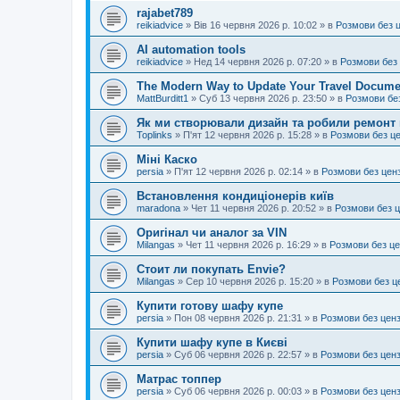
rajabet789
reikiadvice
»
Вів 16 червня 2026 р. 10:02
» в
Розмови без 
AI automation tools
reikiadvice
»
Нед 14 червня 2026 р. 07:20
» в
Розмови без
The Modern Way to Update Your Travel Docume
MattBurditt1
»
Суб 13 червня 2026 р. 23:50
» в
Розмови бе
Як ми створювали дизайн та робили ремонт 
Toplinks
»
П'ят 12 червня 2026 р. 15:28
» в
Розмови без ц
Міні Каско
persia
»
П'ят 12 червня 2026 р. 02:14
» в
Розмови без цен
Встановлення кондиціонерів київ
maradona
»
Чет 11 червня 2026 р. 20:52
» в
Розмови без 
Оригінал чи аналог за VIN
Milangas
»
Чет 11 червня 2026 р. 16:29
» в
Розмови без ц
Стоит ли покупать Envie?
Milangas
»
Сер 10 червня 2026 р. 15:20
» в
Розмови без ц
Купити готову шафу купе
persia
»
Пон 08 червня 2026 р. 21:31
» в
Розмови без цен
Купити шафу купе в Києві
persia
»
Суб 06 червня 2026 р. 22:57
» в
Розмови без цен
Матрас топпер
persia
»
Суб 06 червня 2026 р. 00:03
» в
Розмови без цен