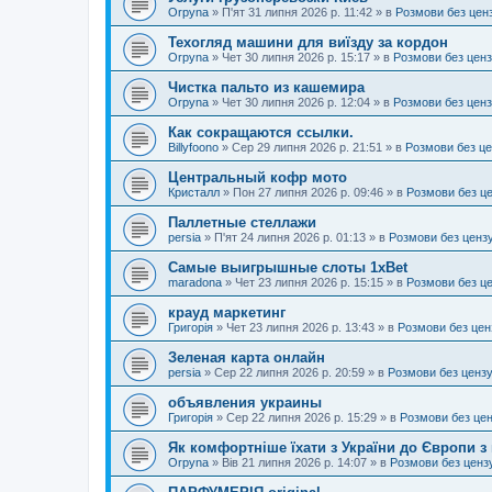
Orpyna
»
П'ят 31 липня 2026 р. 11:42
» в
Розмови без цен
Техогляд машини для виїзду за кордон
Orpyna
»
Чет 30 липня 2026 р. 15:17
» в
Розмови без цен
Чистка пальто из кашемира
Orpyna
»
Чет 30 липня 2026 р. 12:04
» в
Розмови без цен
Как сокращаются ссылки.
Billyfoono
»
Сер 29 липня 2026 р. 21:51
» в
Розмови без ц
Центральный кофр мото
Кристалл
»
Пон 27 липня 2026 р. 09:46
» в
Розмови без ц
Паллетные стеллажи
persia
»
П'ят 24 липня 2026 р. 01:13
» в
Розмови без ценз
Самые выигрышные слоты 1xBet
maradona
»
Чет 23 липня 2026 р. 15:15
» в
Розмови без ц
крауд маркетинг
Григорія
»
Чет 23 липня 2026 р. 13:43
» в
Розмови без цен
Зеленая карта онлайн
persia
»
Сер 22 липня 2026 р. 20:59
» в
Розмови без ценз
объявления украины
Григорія
»
Сер 22 липня 2026 р. 15:29
» в
Розмови без це
Як комфортніше їхати з України до Європи з
Orpyna
»
Вів 21 липня 2026 р. 14:07
» в
Розмови без ценз