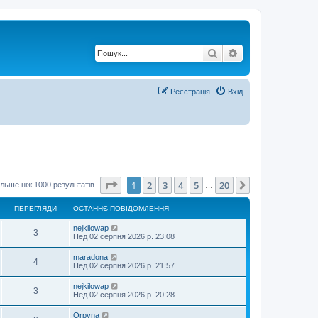
Пошук
Розширений по
Реєстрація
Вхід
Сторінка
1
з
20
1
2
3
4
5
20
Далі
льше ніж 1000 результатів
…
ПЕРЕГЛЯДИ
ОСТАННЄ ПОВІДОМЛЕННЯ
nejkilowap
3
Нед 02 серпня 2026 р. 23:08
maradona
4
Нед 02 серпня 2026 р. 21:57
nejkilowap
3
Нед 02 серпня 2026 р. 20:28
Orpyna