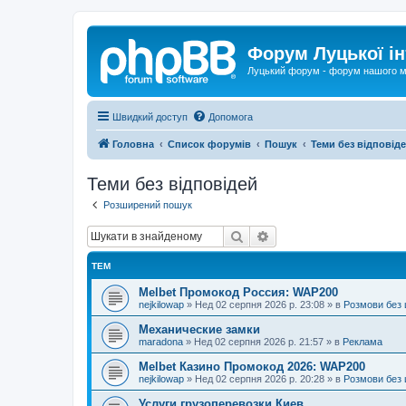
Форум Луцької ін
Луцький форум - форум нашого м
Швидкий доступ
Допомога
Головна
Список форумів
Пошук
Теми без відповід
Теми без відповідей
Розширений пошук
Пошук
Розширений пошук
ТЕМ
Melbet Промокод Россия: WAP200
nejkilowap
»
Нед 02 серпня 2026 р. 23:08
» в
Розмови без 
Механические замки
maradona
»
Нед 02 серпня 2026 р. 21:57
» в
Реклама
Melbet Казино Промокод 2026: WAP200
nejkilowap
»
Нед 02 серпня 2026 р. 20:28
» в
Розмови без 
Услуги грузоперевозки Киев