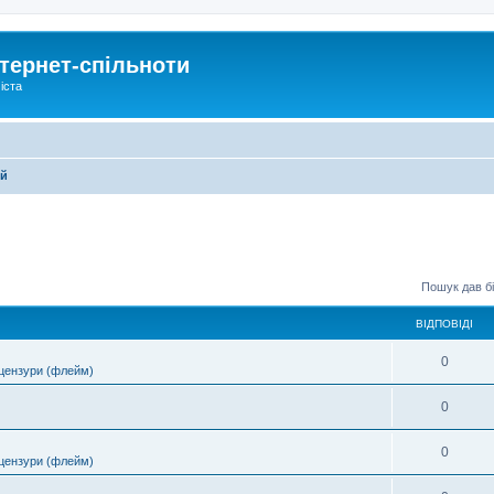
тернет-спільноти
іста
ей
Пошук дав бі
ВІДПОВІДІ
0
цензури (флейм)
0
0
цензури (флейм)