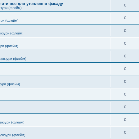
пити все для утеплення фасаду
0
нзури (флейм)
0
ури (флейм)
0
ензури (флейм)
0
ури (флейм)
0
цензури (флейм)
0
0
зури (флейм)
0
0
0
ензури (флейм)
0
цензури (флейм)