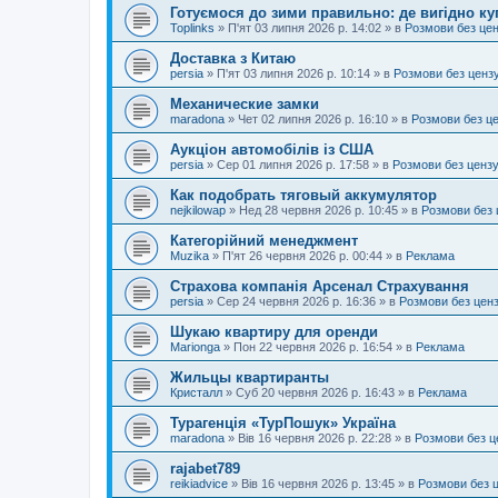
Готуємося до зими правильно: де вигідно ку
Toplinks
»
П'ят 03 липня 2026 р. 14:02
» в
Розмови без це
Доставка з Китаю
persia
»
П'ят 03 липня 2026 р. 10:14
» в
Розмови без ценз
Механические замки
maradona
»
Чет 02 липня 2026 р. 16:10
» в
Розмови без ц
Аукціон автомобілів із США
persia
»
Сер 01 липня 2026 р. 17:58
» в
Розмови без ценз
Как подобрать тяговый аккумулятор
nejkilowap
»
Нед 28 червня 2026 р. 10:45
» в
Розмови без 
Категорійний менеджмент
Muzika
»
П'ят 26 червня 2026 р. 00:44
» в
Реклама
Страхова компанія Арсенал Страхування
persia
»
Сер 24 червня 2026 р. 16:36
» в
Розмови без цен
Шукаю квартиру для оренди
Marionga
»
Пон 22 червня 2026 р. 16:54
» в
Реклама
Жильцы квартиранты
Кристалл
»
Суб 20 червня 2026 р. 16:43
» в
Реклама
Турагенція «ТурПошук» Україна
maradona
»
Вів 16 червня 2026 р. 22:28
» в
Розмови без ц
rajabet789
reikiadvice
»
Вів 16 червня 2026 р. 13:45
» в
Розмови без 