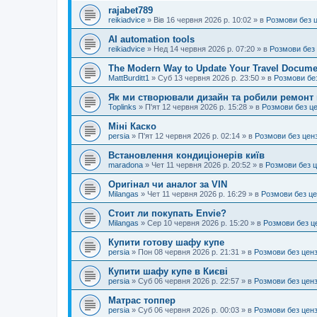
rajabet789
reikiadvice
»
Вів 16 червня 2026 р. 10:02
» в
Розмови без 
AI automation tools
reikiadvice
»
Нед 14 червня 2026 р. 07:20
» в
Розмови без
The Modern Way to Update Your Travel Docume
MattBurditt1
»
Суб 13 червня 2026 р. 23:50
» в
Розмови бе
Як ми створювали дизайн та робили ремонт 
Toplinks
»
П'ят 12 червня 2026 р. 15:28
» в
Розмови без ц
Міні Каско
persia
»
П'ят 12 червня 2026 р. 02:14
» в
Розмови без цен
Встановлення кондиціонерів київ
maradona
»
Чет 11 червня 2026 р. 20:52
» в
Розмови без 
Оригінал чи аналог за VIN
Milangas
»
Чет 11 червня 2026 р. 16:29
» в
Розмови без ц
Стоит ли покупать Envie?
Milangas
»
Сер 10 червня 2026 р. 15:20
» в
Розмови без ц
Купити готову шафу купе
persia
»
Пон 08 червня 2026 р. 21:31
» в
Розмови без цен
Купити шафу купе в Києві
persia
»
Суб 06 червня 2026 р. 22:57
» в
Розмови без цен
Матрас топпер
persia
»
Суб 06 червня 2026 р. 00:03
» в
Розмови без цен