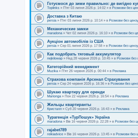
Готуємося до зими правильно: де вигідно ку
Toplinks
»
П'ят 03 липня 2026 р. 14:02
» в
Розмови без це
Доставка з Китаю
persia
»
П'ят 03 липня 2026 р. 10:14
» в
Розмови без ценз
Механические замки
maradona
»
Чет 02 липня 2026 р. 16:10
» в
Розмови без ц
Аукціон автомобілів із США
persia
»
Сер 01 липня 2026 р. 17:58
» в
Розмови без ценз
Как подобрать тяговый аккумулятор
nejkilowap
»
Нед 28 червня 2026 р. 10:45
» в
Розмови без 
Категорійний менеджмент
Muzika
»
П'ят 26 червня 2026 р. 00:44
» в
Реклама
Страхова компанія Арсенал Страхування
persia
»
Сер 24 червня 2026 р. 16:36
» в
Розмови без цен
Шукаю квартиру для оренди
Marionga
»
Пон 22 червня 2026 р. 16:54
» в
Реклама
Жильцы квартиранты
Кристалл
»
Суб 20 червня 2026 р. 16:43
» в
Реклама
Турагенція «ТурПошук» Україна
maradona
»
Вів 16 червня 2026 р. 22:28
» в
Розмови без ц
rajabet789
reikiadvice
»
Вів 16 червня 2026 р. 13:45
» в
Розмови без 