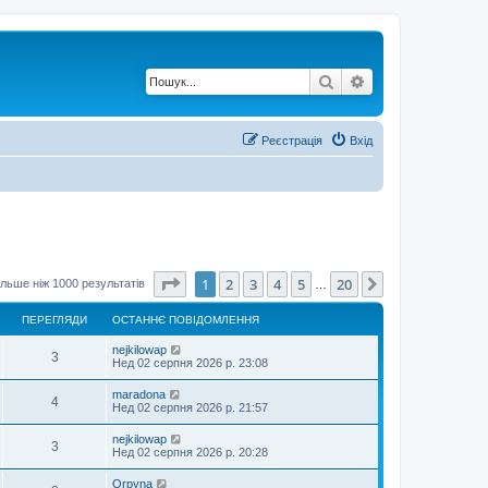
Пошук
Розширений по
Реєстрація
Вхід
Сторінка
1
з
20
1
2
3
4
5
20
Далі
льше ніж 1000 результатів
…
ПЕРЕГЛЯДИ
ОСТАННЄ ПОВІДОМЛЕННЯ
nejkilowap
3
Нед 02 серпня 2026 р. 23:08
maradona
4
Нед 02 серпня 2026 р. 21:57
nejkilowap
3
Нед 02 серпня 2026 р. 20:28
Orpyna