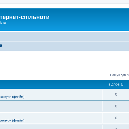
тернет-спільноти
іста
ей
Пошук дав бі
ВІДПОВІДІ
0
цензури (флейм)
0
0
цензури (флейм)