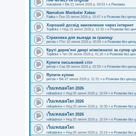
ПАРФУМЕРІЯ original
maradona
»
Вів 21 липня 2026 р. 09:53
» в
Реклама
Naməlum Mənbələr Xətası
Fialka
»
Пон 20 липня 2026 р. 15:47
» в
Розмови без ценз
Хороший досвід замовлення через інтернет
Toplinks
»
Нед 19 липня 2026 р. 12:33
» в
Розмови без це
Страховка для выезда за границу
persia
»
П'ят 10 липня 2026 р. 00:05
» в
Розмови без ценз
Круті дерев'яні двері міжкімнатні за супер ц
Toplinks
»
Чет 09 липня 2026 р. 01:20
» в
Розмови без цен
Купити письмовий стіл
persia
»
Сер 08 липня 2026 р. 02:50
» в
Розмови без ценз
Rупити кухню
persia
»
Вів 07 липня 2026 р. 21:31
» в
Розмови без цензу
เว็บแทงบอลโลก 2026
reikiadvice
»
Нед 05 липня 2026 р. 18:04
» в
Розмови без 
เว็บแทงบอลโลก 2026
reikiadvice
»
Нед 05 липня 2026 р. 16:30
» в
Розмови без 
เว็บแทงบอลโลก 2026
reikiadvice
»
Нед 05 липня 2026 р. 15:54
» в
Розмови без 
เว็บแทงบอลโลก
reikiadvice
»
Нед 05 липня 2026 р. 15:19
» в
Розмови без 