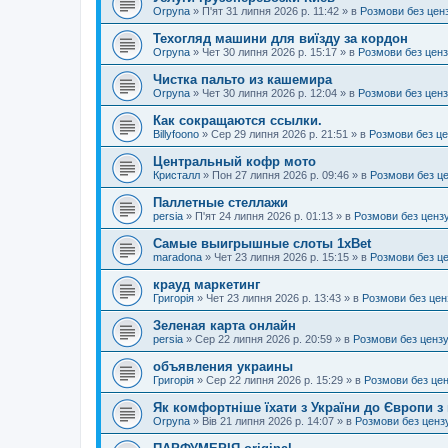
Orpyna
»
П'ят 31 липня 2026 р. 11:42
» в
Розмови без цен
Техогляд машини для виїзду за кордон
Orpyna
»
Чет 30 липня 2026 р. 15:17
» в
Розмови без цен
Чистка пальто из кашемира
Orpyna
»
Чет 30 липня 2026 р. 12:04
» в
Розмови без цен
Как сокращаются ссылки.
Billyfoono
»
Сер 29 липня 2026 р. 21:51
» в
Розмови без ц
Центральный кофр мото
Кристалл
»
Пон 27 липня 2026 р. 09:46
» в
Розмови без ц
Паллетные стеллажи
persia
»
П'ят 24 липня 2026 р. 01:13
» в
Розмови без ценз
Самые выигрышные слоты 1xBet
maradona
»
Чет 23 липня 2026 р. 15:15
» в
Розмови без ц
крауд маркетинг
Григорія
»
Чет 23 липня 2026 р. 13:43
» в
Розмови без цен
Зеленая карта онлайн
persia
»
Сер 22 липня 2026 р. 20:59
» в
Розмови без ценз
объявления украины
Григорія
»
Сер 22 липня 2026 р. 15:29
» в
Розмови без це
Як комфортніше їхати з України до Європи з
Orpyna
»
Вів 21 липня 2026 р. 14:07
» в
Розмови без ценз