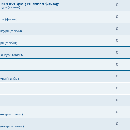
пити все для утеплення фасаду
0
нзури (флейм)
0
ури (флейм)
0
ензури (флейм)
0
ури (флейм)
0
цензури (флейм)
0
0
зури (флейм)
0
0
0
ензури (флейм)
0
цензури (флейм)