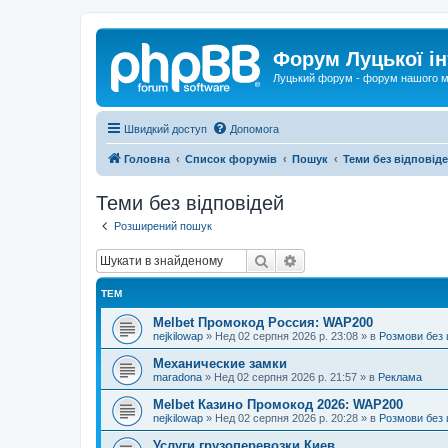
Форум Луцької ін
Луцький форум - форум нашого м
Швидкий доступ
Допомога
Головна
Список форумів
Пошук
Теми без відповід
Теми без відповідей
Розширений пошук
Пошук
Розширений пошук
ТЕМ
Melbet Промокод Россия: WAP200
nejkilowap
»
Нед 02 серпня 2026 р. 23:08
» в
Розмови без 
Механические замки
maradona
»
Нед 02 серпня 2026 р. 21:57
» в
Реклама
Melbet Казино Промокод 2026: WAP200
nejkilowap
»
Нед 02 серпня 2026 р. 20:28
» в
Розмови без 
Услуги грузоперевозки Киев