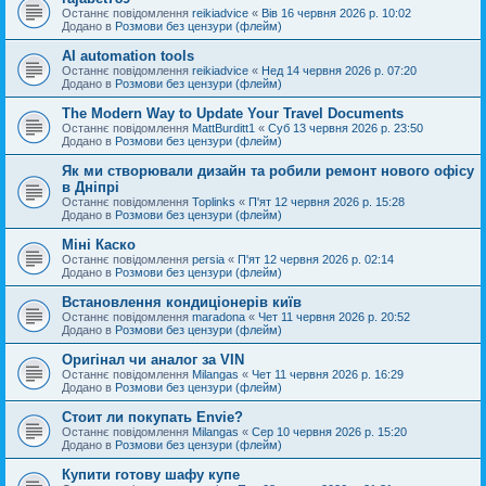
Останнє повідомлення
reikiadvice
«
Вів 16 червня 2026 р. 10:02
Додано в
Розмови без цензури (флейм)
AI automation tools
Останнє повідомлення
reikiadvice
«
Нед 14 червня 2026 р. 07:20
Додано в
Розмови без цензури (флейм)
The Modern Way to Update Your Travel Documents
Останнє повідомлення
MattBurditt1
«
Суб 13 червня 2026 р. 23:50
Додано в
Розмови без цензури (флейм)
Як ми створювали дизайн та робили ремонт нового офісу
в Дніпрі
Останнє повідомлення
Toplinks
«
П'ят 12 червня 2026 р. 15:28
Додано в
Розмови без цензури (флейм)
Міні Каско
Останнє повідомлення
persia
«
П'ят 12 червня 2026 р. 02:14
Додано в
Розмови без цензури (флейм)
Встановлення кондиціонерів київ
Останнє повідомлення
maradona
«
Чет 11 червня 2026 р. 20:52
Додано в
Розмови без цензури (флейм)
Оригінал чи аналог за VIN
Останнє повідомлення
Milangas
«
Чет 11 червня 2026 р. 16:29
Додано в
Розмови без цензури (флейм)
Стоит ли покупать Envie?
Останнє повідомлення
Milangas
«
Сер 10 червня 2026 р. 15:20
Додано в
Розмови без цензури (флейм)
Купити готову шафу купе