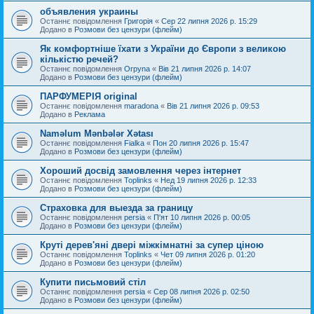
объявления украины
Останнє повідомлення
Григорія
«
Сер 22 липня 2026 р. 15:29
Додано в
Розмови без цензури (флейм)
Як комфортніше їхати з України до Європи з великою
кількістю речей?
Останнє повідомлення
Orpyna
«
Вів 21 липня 2026 р. 14:07
Додано в
Розмови без цензури (флейм)
ПАРФУМЕРІЯ original
Останнє повідомлення
maradona
«
Вів 21 липня 2026 р. 09:53
Додано в
Реклама
Naməlum Mənbələr Xətası
Останнє повідомлення
Fialka
«
Пон 20 липня 2026 р. 15:47
Додано в
Розмови без цензури (флейм)
Хороший досвід замовлення через інтернет
Останнє повідомлення
Toplinks
«
Нед 19 липня 2026 р. 12:33
Додано в
Розмови без цензури (флейм)
Страховка для выезда за границу
Останнє повідомлення
persia
«
П'ят 10 липня 2026 р. 00:05
Додано в
Розмови без цензури (флейм)
Круті дерев'яні двері міжкімнатні за супер ціною
Останнє повідомлення
Toplinks
«
Чет 09 липня 2026 р. 01:20
Додано в
Розмови без цензури (флейм)
Купити письмовий стіл
Останнє повідомлення
persia
«
Сер 08 липня 2026 р. 02:50
Додано в
Розмови без цензури (флейм)