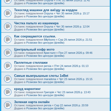
Останнє повідомлення
Orpyna
«
П'ят 31 липня 2026 р. 11:42
Додано в
Розмови без цензури (флейм)
Техогляд машини для виїзду за кордон
Останнє повідомлення
Orpyna
«
Чет 30 липня 2026 р. 15:17
Додано в
Розмови без цензури (флейм)
Чистка пальто из кашемира
Останнє повідомлення
Orpyna
«
Чет 30 липня 2026 р. 12:04
Додано в
Розмови без цензури (флейм)
Как сокращаются ссылки.
Останнє повідомлення
Billyfoono
«
Сер 29 липня 2026 р. 21:51
Додано в
Розмови без цензури (флейм)
Центральный кофр мото
Останнє повідомлення
Кристалл
«
Пон 27 липня 2026 р. 09:46
Додано в
Розмови без цензури (флейм)
Паллетные стеллажи
Останнє повідомлення
persia
«
П'ят 24 липня 2026 р. 01:13
Додано в
Розмови без цензури (флейм)
Самые выигрышные слоты 1xBet
Останнє повідомлення
maradona
«
Чет 23 липня 2026 р. 15:15
Додано в
Розмови без цензури (флейм)
крауд маркетинг
Останнє повідомлення
Григорія
«
Чет 23 липня 2026 р. 13:43
Додано в
Розмови без цензури (флейм)
Зеленая карта онлайн
Останнє повідомлення
persia
«
Сер 22 липня 2026 р. 20:59
Додано в
Розмови без цензури (флейм)