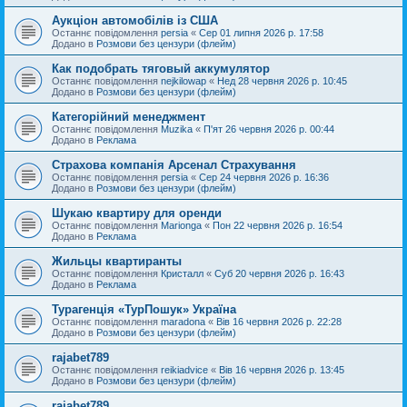
Аукціон автомобілів із США
Останнє повідомлення
persia
«
Сер 01 липня 2026 р. 17:58
Додано в
Розмови без цензури (флейм)
Как подобрать тяговый аккумулятор
Останнє повідомлення
nejkilowap
«
Нед 28 червня 2026 р. 10:45
Додано в
Розмови без цензури (флейм)
Категорійний менеджмент
Останнє повідомлення
Muzika
«
П'ят 26 червня 2026 р. 00:44
Додано в
Реклама
Страхова компанія Арсенал Страхування
Останнє повідомлення
persia
«
Сер 24 червня 2026 р. 16:36
Додано в
Розмови без цензури (флейм)
Шукаю квартиру для оренди
Останнє повідомлення
Marionga
«
Пон 22 червня 2026 р. 16:54
Додано в
Реклама
Жильцы квартиранты
Останнє повідомлення
Кристалл
«
Суб 20 червня 2026 р. 16:43
Додано в
Реклама
Турагенція «ТурПошук» Україна
Останнє повідомлення
maradona
«
Вів 16 червня 2026 р. 22:28
Додано в
Розмови без цензури (флейм)
rajabet789
Останнє повідомлення
reikiadvice
«
Вів 16 червня 2026 р. 13:45
Додано в
Розмови без цензури (флейм)
rajabet789