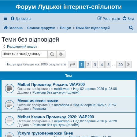
Форум Луцької інтернет-спільноти
Допомога
Реєстрація
Вхід
П
Головна
Список форумів
Пошук
Теми без відповідей
о
Теми без відповідей
ш
Розширений пошук
у
Пошук
Розширений пошук
к
Сторінка
1
з
20
1
2
3
4
5
20
Да
Пошук дав більше ніж 1000 результатів
…
Тем
Melbet Промокод Россия: WAP200
Останнє повідомлення
nejkilowap
«
Нед 02 серпня 2026 р. 23:08
Додано в
Розмови без цензури (флейм)
Механические замки
Останнє повідомлення
maradona
«
Нед 02 серпня 2026 р. 21:57
Додано в
Реклама
Melbet Казино Промокод 2026: WAP200
Останнє повідомлення
nejkilowap
«
Нед 02 серпня 2026 р. 20:28
Додано в
Розмови без цензури (флейм)
Услуги грузоперевозки Киев