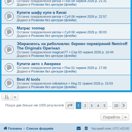
Останнє повідомлення
persia
«
Пон 08 червня 2026 р. 21:31
Додано в
Розмови без цензури (флейм)
Купити шафу купе в Києві
Останнє повідомлення
persia
«
Суб 06 червня 2026 р. 22:57
Додано в
Розмови без цензури (флейм)
Матрас топпер
Останнє повідомлення
persia
«
Суб 06 червня 2026 р. 00:03
Додано в
Розмови без цензури (флейм)
Збираємось на риболовлю: беремо перевірений Nemiroff
The Originals Оригінал
Останнє повідомлення
magican77
«
Сер 03 червня 2026 р. 10:44
Додано в
Розмови без цензури (флейм)
Купити авто з Америки
Останнє повідомлення
persia
«
Пон 01 червня 2026 р. 17:00
Додано в
Розмови без цензури (флейм)
Best AI tools
Останнє повідомлення
reikiadvice
«
Нед 31 травня 2026 р. 15:03
Додано в
Розмови без цензури (флейм)
Сторінка
1
з
20
1
2
3
4
5
20
Да
Пошук дав більше ніж 1000 результатів
…
Перейти
Головна
Список форумів
Часовий пояс
UTC+03:00