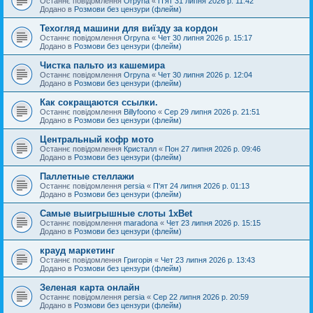
Останнє повідомлення
Orpyna
«
П'ят 31 липня 2026 р. 11:42
Додано в
Розмови без цензури (флейм)
Техогляд машини для виїзду за кордон
Останнє повідомлення
Orpyna
«
Чет 30 липня 2026 р. 15:17
Додано в
Розмови без цензури (флейм)
Чистка пальто из кашемира
Останнє повідомлення
Orpyna
«
Чет 30 липня 2026 р. 12:04
Додано в
Розмови без цензури (флейм)
Как сокращаются ссылки.
Останнє повідомлення
Billyfoono
«
Сер 29 липня 2026 р. 21:51
Додано в
Розмови без цензури (флейм)
Центральный кофр мото
Останнє повідомлення
Кристалл
«
Пон 27 липня 2026 р. 09:46
Додано в
Розмови без цензури (флейм)
Паллетные стеллажи
Останнє повідомлення
persia
«
П'ят 24 липня 2026 р. 01:13
Додано в
Розмови без цензури (флейм)
Самые выигрышные слоты 1xBet
Останнє повідомлення
maradona
«
Чет 23 липня 2026 р. 15:15
Додано в
Розмови без цензури (флейм)
крауд маркетинг
Останнє повідомлення
Григорія
«
Чет 23 липня 2026 р. 13:43
Додано в
Розмови без цензури (флейм)
Зеленая карта онлайн
Останнє повідомлення
persia
«
Сер 22 липня 2026 р. 20:59
Додано в
Розмови без цензури (флейм)