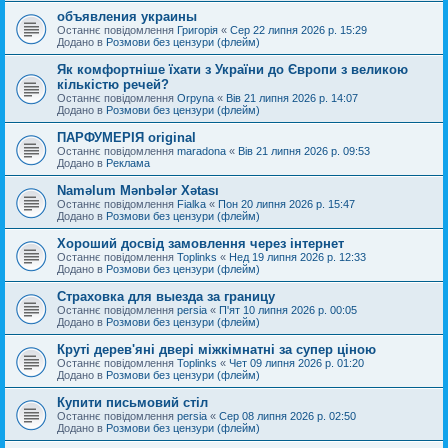
объявления украины
Останнє повідомлення
Григорія
«
Сер 22 липня 2026 р. 15:29
Додано в
Розмови без цензури (флейм)
Як комфортніше їхати з України до Європи з великою
кількістю речей?
Останнє повідомлення
Orpyna
«
Вів 21 липня 2026 р. 14:07
Додано в
Розмови без цензури (флейм)
ПАРФУМЕРІЯ original
Останнє повідомлення
maradona
«
Вів 21 липня 2026 р. 09:53
Додано в
Реклама
Naməlum Mənbələr Xətası
Останнє повідомлення
Fialka
«
Пон 20 липня 2026 р. 15:47
Додано в
Розмови без цензури (флейм)
Хороший досвід замовлення через інтернет
Останнє повідомлення
Toplinks
«
Нед 19 липня 2026 р. 12:33
Додано в
Розмови без цензури (флейм)
Страховка для выезда за границу
Останнє повідомлення
persia
«
П'ят 10 липня 2026 р. 00:05
Додано в
Розмови без цензури (флейм)
Круті дерев'яні двері міжкімнатні за супер ціною
Останнє повідомлення
Toplinks
«
Чет 09 липня 2026 р. 01:20
Додано в
Розмови без цензури (флейм)
Купити письмовий стіл
Останнє повідомлення
persia
«
Сер 08 липня 2026 р. 02:50
Додано в
Розмови без цензури (флейм)