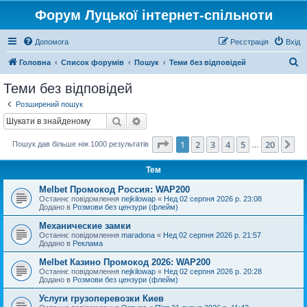
Форум Луцької інтернет-спільноти
Допомога
Реєстрація
Вхід
П
Головна
Список форумів
Пошук
Теми без відповідей
о
Теми без відповідей
ш
Розширений пошук
у
Пошук
Розширений пошук
к
Сторінка
1
з
20
1
2
3
4
5
20
Да
Пошук дав більше ніж 1000 результатів
…
Тем
Melbet Промокод Россия: WAP200
Останнє повідомлення
nejkilowap
«
Нед 02 серпня 2026 р. 23:08
Додано в
Розмови без цензури (флейм)
Механические замки
Останнє повідомлення
maradona
«
Нед 02 серпня 2026 р. 21:57
Додано в
Реклама
Melbet Казино Промокод 2026: WAP200
Останнє повідомлення
nejkilowap
«
Нед 02 серпня 2026 р. 20:28
Додано в
Розмови без цензури (флейм)
Услуги грузоперевозки Киев