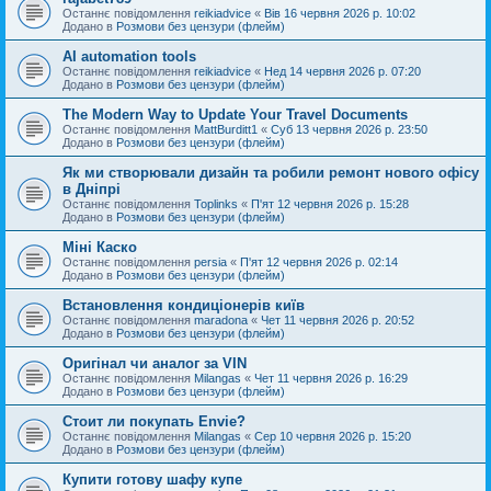
Останнє повідомлення
reikiadvice
«
Вів 16 червня 2026 р. 10:02
Додано в
Розмови без цензури (флейм)
AI automation tools
Останнє повідомлення
reikiadvice
«
Нед 14 червня 2026 р. 07:20
Додано в
Розмови без цензури (флейм)
The Modern Way to Update Your Travel Documents
Останнє повідомлення
MattBurditt1
«
Суб 13 червня 2026 р. 23:50
Додано в
Розмови без цензури (флейм)
Як ми створювали дизайн та робили ремонт нового офісу
в Дніпрі
Останнє повідомлення
Toplinks
«
П'ят 12 червня 2026 р. 15:28
Додано в
Розмови без цензури (флейм)
Міні Каско
Останнє повідомлення
persia
«
П'ят 12 червня 2026 р. 02:14
Додано в
Розмови без цензури (флейм)
Встановлення кондиціонерів київ
Останнє повідомлення
maradona
«
Чет 11 червня 2026 р. 20:52
Додано в
Розмови без цензури (флейм)
Оригінал чи аналог за VIN
Останнє повідомлення
Milangas
«
Чет 11 червня 2026 р. 16:29
Додано в
Розмови без цензури (флейм)
Стоит ли покупать Envie?
Останнє повідомлення
Milangas
«
Сер 10 червня 2026 р. 15:20
Додано в
Розмови без цензури (флейм)
Купити готову шафу купе