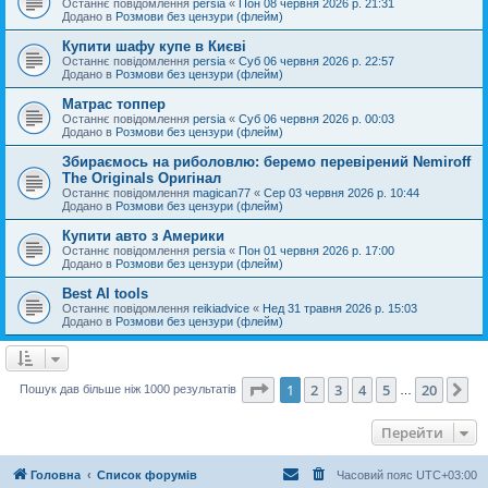
Останнє повідомлення
persia
«
Пон 08 червня 2026 р. 21:31
Додано в
Розмови без цензури (флейм)
Купити шафу купе в Києві
Останнє повідомлення
persia
«
Суб 06 червня 2026 р. 22:57
Додано в
Розмови без цензури (флейм)
Матрас топпер
Останнє повідомлення
persia
«
Суб 06 червня 2026 р. 00:03
Додано в
Розмови без цензури (флейм)
Збираємось на риболовлю: беремо перевірений Nemiroff
The Originals Оригінал
Останнє повідомлення
magican77
«
Сер 03 червня 2026 р. 10:44
Додано в
Розмови без цензури (флейм)
Купити авто з Америки
Останнє повідомлення
persia
«
Пон 01 червня 2026 р. 17:00
Додано в
Розмови без цензури (флейм)
Best AI tools
Останнє повідомлення
reikiadvice
«
Нед 31 травня 2026 р. 15:03
Додано в
Розмови без цензури (флейм)
Сторінка
1
з
20
1
2
3
4
5
20
Да
Пошук дав більше ніж 1000 результатів
…
Перейти
Головна
Список форумів
Часовий пояс
UTC+03:00