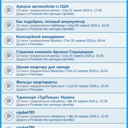
Аукціон автомобілів із США
Останнє повідомлення
persia
«
Сер 01 липня 2026 р. 17:58
Додано в
Розмови без цензури (флейм)
Как подобрать тяговый аккумулятор
Останнє повідомлення
nejkilowap
«
Нед 28 червня 2026 р. 10:45
Додано в
Розмови без цензури (флейм)
Категорійний менеджмент
Останнє повідомлення
Muzika
«
П'ят 26 червня 2026 р. 00:44
Додано в
Реклама
Страхова компанія Арсенал Страхування
Останнє повідомлення
persia
«
Сер 24 червня 2026 р. 16:36
Додано в
Розмови без цензури (флейм)
Шукаю квартиру для оренди
Останнє повідомлення
Marionga
«
Пон 22 червня 2026 р. 16:54
Додано в
Реклама
Жильцы квартиранты
Останнє повідомлення
Кристалл
«
Суб 20 червня 2026 р. 16:43
Додано в
Реклама
Турагенція «ТурПошук» Україна
Останнє повідомлення
maradona
«
Вів 16 червня 2026 р. 22:28
Додано в
Розмови без цензури (флейм)
rajabet789
Останнє повідомлення
reikiadvice
«
Вів 16 червня 2026 р. 13:45
Додано в
Розмови без цензури (флейм)
rajabet789